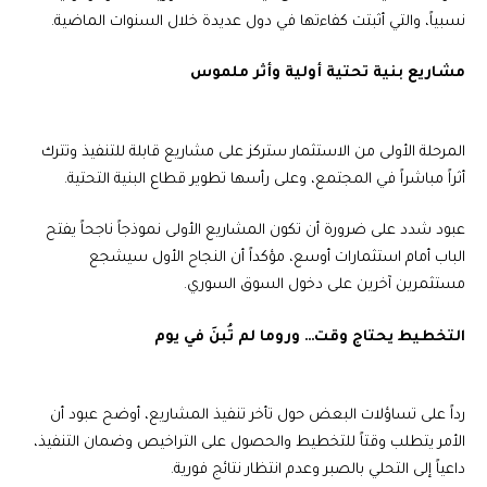
نسبياً، والتي أثبتت كفاءتها في دول عديدة خلال السنوات الماضية.
مشاريع بنية تحتية أولية وأثر ملموس
المرحلة الأولى من الاستثمار ستركز على مشاريع قابلة للتنفيذ وتترك
أثراً مباشراً في المجتمع، وعلى رأسها تطوير قطاع البنية التحتية.
عبود شدد على ضرورة أن تكون المشاريع الأولى نموذجاً ناجحاً يفتح
الباب أمام استثمارات أوسع، مؤكداً أن النجاح الأول سيشجع
مستثمرين آخرين على دخول السوق السوري.
التخطيط يحتاج وقت… وروما لم تُبنَ في يوم
رداً على تساؤلات البعض حول تأخر تنفيذ المشاريع، أوضح عبود أن
الأمر يتطلب وقتاً للتخطيط والحصول على التراخيص وضمان التنفيذ،
داعياً إلى التحلي بالصبر وعدم انتظار نتائج فورية.