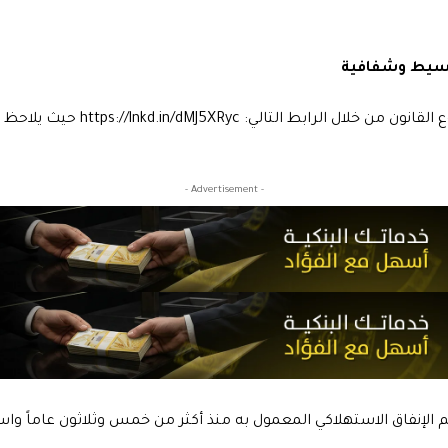
تبسيط وشفافية
ن خلال الرابط التالي: https://lnkd.in/dMJ5XRyc
حيث يلاحظ ت
- Advertisement -
م الإنفاق الاستهلاكي المعمول به منذ أكثر من خمس وثلاثون عاماً واس