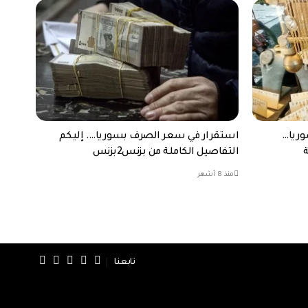
وريا…
استقرار في سعر الصرف بسوريا…. إليكم
التفاصيل الكاملة من بزنس2بزنس
منذ 8 أشهر
تابعنا