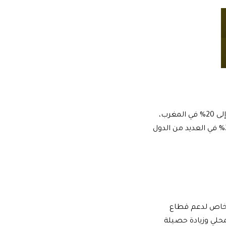
نسبة ضريبة عامة مقترحة تبلغ 5% فقط، وهي الأدنى مقارنة بدول المنطقة والعالم، حيث تصل إلى 20% في المغرب،
و19% في الجزائر وتونس، و17% في مصر والسودان، و15% في السعودية، و11% في لبنان، ونحو 24% في العديد من الدول
 خاص لدعم قطاع
محلي وزيادة حصيلة