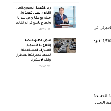
رجل الأعمال السوري أنس
الكزبري يعلن تنفيذ أول
مشروع عقاري في سوريا
والطرح للبيع في آيار القادم
أميركي في
135 views
سوريا تطلق منصة
ووفقاً لبيانات السوق التي رصدها موقع "بزنس2بزنس"، بلغ سعر صرف الدولار في العاصمة دمشق 11,480 ليرة للشراء، مقابل 11,530 ليرة
إلكترونية لتسجيل
السيارات المستعملة
تمهيداً لجمركتها بعد قرار
وقف الاستيراد
94 views
ة الحسكة
صصة في متابعة السوق