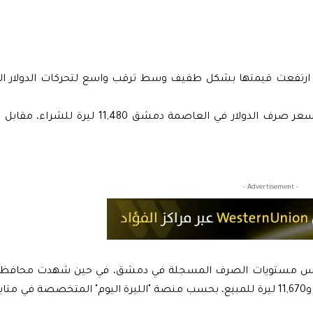
يث ارتفعت قيمتها بشكل طفيف وسط ترقب واسع لتحركات الدولار ال
- Advertisement -
 نفس مستويات الصرف المسجلة في دمشق، في حين شهدت محافظ
ارتفاعاً طفيفاً، حيث وصل سعر الدولار إلى 11,620 ليرة للشراء و11,670 ليرة للمبيع، بحسب منصة "الليرة اليوم" المتخ