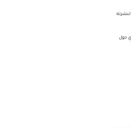
شراء و11,110 ليرة للمبيع، وفقاً لنشرته
ي حول