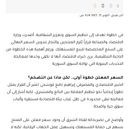
آخر تعديل: أكتوبر 15, 2025 9:24 ص
في خطوة تهدف إلى تنظيم السوق وتعزيز الشفافية، أصدرت وزارة
الاقتصاد والصناعة قراراً يُلزم المنتجين والتجار بتدوين السعر النهائي
على السلع المخصصة للبيع للمستهلك. ورغم أهمية هذه الخطوة من
الناحية التنظيمية، يرى خبراء الاقتصاد أنها لا تكفي وحدها لمعالجة
التحديات البنيوية التي تواجه السوق السورية.
السعر المعلن خطوة أولى… لكن ماذا عن التضخم؟
الخبير الاقتصادي والمصرفي إبراهيم نافع قوشجي اعتبر أن القرار يمثل
تطوراً إيجابياً نحو تنظيم العلاقة بين البائع والمشتري، لكنه أشار إلى أن
فعاليته تبقى محدودة في ظل غياب بيئة اقتصادية مستقرة وآليات
سوق حرة واضحة.
وأوضح في تصريحاته لقناة الشرق أن وجود سعر معلن على المنتج
يسهم في حماية المستهلك وتسهيل عمل الجهات الرقابية، لكنه لا