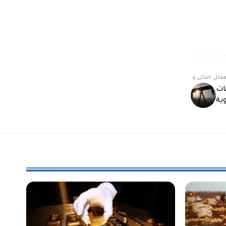
قال التالي
ات
ية