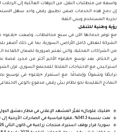
واسعة من متطلبات النقل، من النزهات العائلية إلى الرحلات ا
إن دمج هذه الخدمات ضمن تطبيق رقمي واحد سهل الاستخدام
تجربة المستخدم ويبني الثقة.
رؤية وطنية للتنقل
مع توفر خدماتها الآن في سبع محافظات، وضعت «يلاغو» نص
الشركة لتغطي كامل الأراضي السورية، بما في ذلك أصغر بلدا
من الشراكات المحلية، والتي تعتبر ضرورية لضمان الكفاءة ا
في الختام، يعد توسع «يلاغو» الأخير أكثر من مجرد قصة نم
استراتيجي مع الاحتياجات الملحة للمجتمع السوري، فإن ال
ترابطًا وشمولًا وإنصافًا. مع استمرار «يلاغو» في توسيع 
النماذج التقليدية نحو نظام بيئي رقمي مدفوع بالوعي الاجتماعي
«فليك غلوبال» تغيّر المشهد الإعلاني في مطار دمشق الدو
نمت بنسبة 341.3%…قفزة قياسية في الصادرات الأردنية إلى سوريا خلال 2025
سوريا: قرار بوقف استيراد منتجات زراعية في كانون الثاني 2026 لدعم الإنتاج المحلي