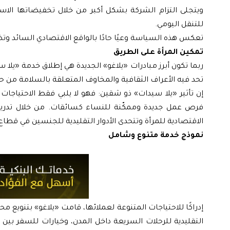
ويتجلى التزام الشركة بشكل أكبر من خلال تخفيضاتها الاس
للتنقل اليومي.
تعكس هذه السياسة وعيًا حادًا بالواقع الاقتصادي السائد 
تمكين المرأة على الطريق
ربما تكون أبرز مبادرات «يلاغو» الجديدة هي إطلاق خدمة «ي
تحد فيه الأعراف الثقافية والمخاوف المتعلقة بالسلامة من حر
إن تأثير «يلا سيدات» ذو شقين: فهو لا يلبي فقط الاحتياجا
فرص عمل جديدة وممكّنة للنساء كسائقات. من خلال تدريب
الاقتصادية للمرأة وتتحدى الأدوار التقليدية للجنسين في قطاع 
نموذج خدمة متنوع وشامل
إدراكًا للاحتياجات المتنوعة لعملائها، قامت «يلاغو» بتنويع
التقليدية للرحلات السريعة داخل المدن، وخيارات للسفر بي