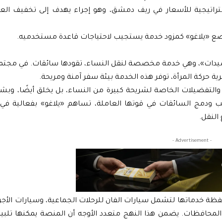
تراتيجية للأسعار في ريف دمشق، وهو إجراء يهدف إلى تخفيف الع
وتضع «يلاغو» كمزود خدمة يستجيب لاحتياجات قاعدة مستخدميه.
لا سيدات»، وهي خدمة مخصصة لنقل النساء، تقودها سائقات. في مجتم
ية حركة المرأة، توفر هذه الخدمة بيئة سفر آمنة ومريحة.
ت والتفضيلات الخاصة لشريحة كبيرة من النساء، بل يخلق أيضًا، وب
 ودمج السائقات في قوتها العاملة، تساهم «يلاغو» بفعالية في 
النقل.
- Advertisement -
 محفظة خدماتها لتشمل سيارات الفان للرحلات الجماعية، وسيارات الأجر
ن المحافظات. يضمن هذا النهج متعدد الأوجه أن المنصة يمكنها تلب