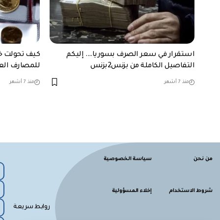
استقرار في سعر الصرف بسوريا…. إليكم
كيف تحولت خز
التفاصيل الكاملة من بزنس2بزنس
للمصارف العا
منذ 7 أشهر
منذ 7 أشهر
من نحن
سياسة الخصوصية
شروط الاستخدام
إخلاء المسؤولية
روابط سريعة