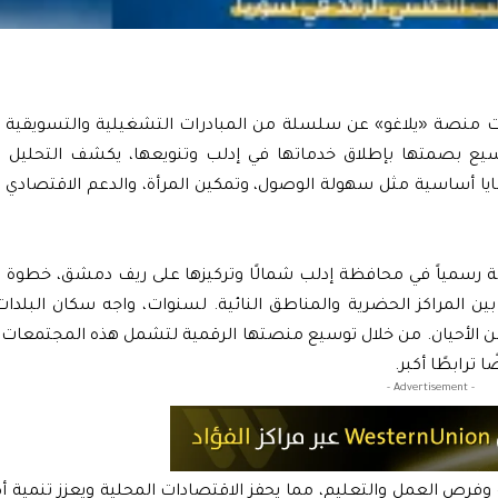
 منصة «يلاغو» عن سلسلة من المبادرات التشغيلية والتسويقية ال
ع بصمتها بإطلاق خدماتها في إدلب وتنويعها، يكشف التحليل ا
ايا أساسية مثل سهولة الوصول، وتمكين المرأة، والدعم الاقتصادي ف
مة رسمياً في محافظة إدلب شمالًا وتركيزها على ريف دمشق، خطوة 
بين المراكز الحضرية والمناطق النائية. لسنوات، واجه سكان البلدا
من الأحيان. من خلال توسيع منصتها الرقمية لتشمل هذه المجتمعات ا
ترابطًا أكبر.
- Advertisement -
رص العمل والتعليم، مما يحفز الاقتصادات المحلية ويعزز تنمية أكث