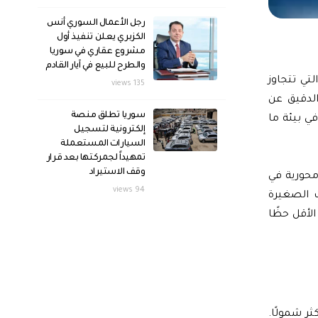
رجل الأعمال السوري أنس
الكزبري يعلن تنفيذ أول
مشروع عقاري في سوريا
والطرح للبيع في آيار القادم
تي تتجاوز
135 views
لدقيق عن
سوريا تطلق منصة
ي بيئة ما
إلكترونية لتسجيل
السيارات المستعملة
تمهيداً لجمركتها بعد قرار
وقف الاستيراد
محورية في
94 views
ت الصغيرة
لأقل حظًا
ر شمولًا.