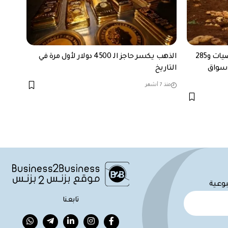
سوريا: إنتاج 513 ألف طن من الحمضيات و285
الذهب يكسر حاجز الـ 4500 دولار لأول مرة في
أسواق
التاريخ
منذ 7 أشهر
بوعية
تابعنا