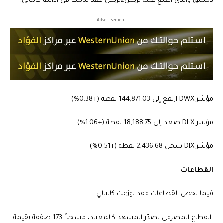
دمشق والذي اطلع عليه بزنس2بزنس فقد تباينت في أدائها كالتالي:
- Advertisement -
مؤشر DWX ارتفع إلى 144,871.03 نقطة (+0.38%)
مؤشر DLX صعد إلى 18,188.75 نقطة (+1.06%)
مؤشر DIX سجل 2,436.68 نقطة (+0.51%)
القطاعات
فيما يخص القطاعات فقد توزعت كالتالي:
القطاع المصرفي تصدّر المشهد كالمعتاد، مسجلاً 173 صفقة بقيمة