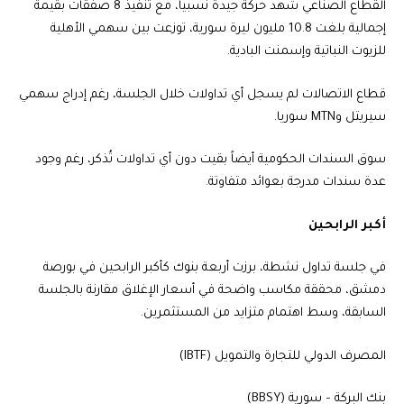
القطاع الصناعي شهد حركة جيدة نسبياً، مع تنفيذ 8 صفقات بقيمة
إجمالية بلغت 10.8 مليون ليرة سورية، توزعت بين سهمي الأهلية
للزيوت النباتية وإسمنت البادية.
قطاع الاتصالات لم يسجل أي تداولات خلال الجلسة، رغم إدراج سهمي
سيريتل وMTN سوريا.
سوق السندات الحكومية أيضاً بقيت دون أي تداولات تُذكر، رغم وجود
عدة سندات مدرجة بعوائد متفاوتة.
أكبر الرابحين
في جلسة تداول نشطة، برزت أربعة بنوك كأكبر الرابحين في بورصة
دمشق، محققة مكاسب واضحة في أسعار الإغلاق مقارنة بالجلسة
السابقة، وسط اهتمام متزايد من المستثمرين.
المصرف الدولي للتجارة والتمويل (IBTF)
بنك البركة – سورية (BBSY)