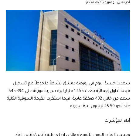
آخر تعديل: نوفمبر 27, 2025 2:47 م
شهدت جلسة اليوم في بورصة دمشق نشاطاً ملحوظاً مع تسجيل
قيمة تداول إجمالية بلغت 1.455 مليار ليرة سورية موزعة على 545,394
سهم من خلال 432 صفقة عادية، فيما استقرت القيمة السوقية الكلية
عند نحو 25.59 تريليون ليرة سورية.
أداء المؤشرات
وحسب التقرير اليومي للبورصة والذي اطلع عليه بزنس2بزنس فقد