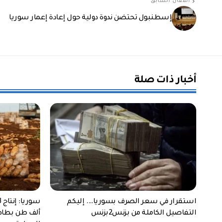
المقال السابق
إسطنبول تحتضن ندوة دولية حول إعادة إعمار سوريا
أخبار ذات صلة
استقرار في سعر الصرف بسوريا…. إليكم
التفاصيل الكاملة من بزنس2بزنس
ألف طن بطاط