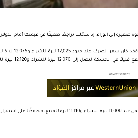
 صغيرة إلى الوراء، إذ سجّلت تراجعًا طفيفًا في قيمتها أمام الدولار.
في دمشق، وحسب بيانات السوق التي رصدها بزنس2بزنس
نفس المستوى الذي شهدته محافظتا إدلب وحلب، بينما ارت
- Advertisement -
في المقابل، بقي مصرف سوريا المركزي متمسكاً بسعره الرسمي عند 11,000 ليرة للشراء و11,110 ليرة للمبيع، 