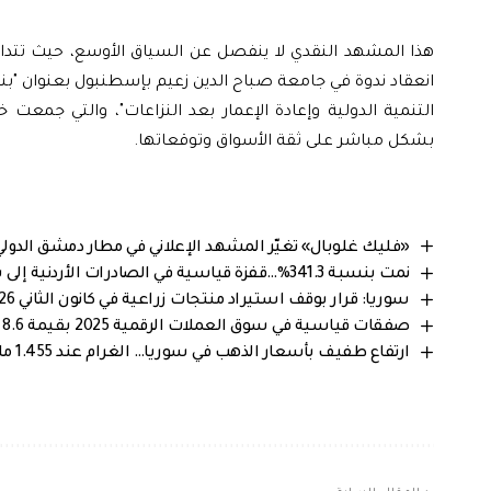
هذا المشهد النقدي لا ينفصل عن السياق الأوسع، حيث تتد
انعقاد ندوة في جامعة صباح الدين زعيم بإسطنبول بعنوان "بنا
التنمية الدولية وإعادة الإعمار بعد النزاعات"، والتي جمع
بشكل مباشر على ثقة الأسواق وتوقعاتها.
«فليك غلوبال» تغيّر المشهد الإعلاني في مطار دمشق الدو
نمت بنسبة 341.3%…قفزة قياسية في الصادرات الأردنية إلى سوريا خلال 2025
سوريا: قرار بوقف استيراد منتجات زراعية في كانون الثاني 2026 لدعم الإنتاج المحلي
صفقات قياسية في سوق العملات الرقمية 2025 بقيمة 8.6 مليار دولار
ارتفاع طفيف بأسعار الذهب في سوريا… الغرام عند 1.455 مليون ليرة سورية