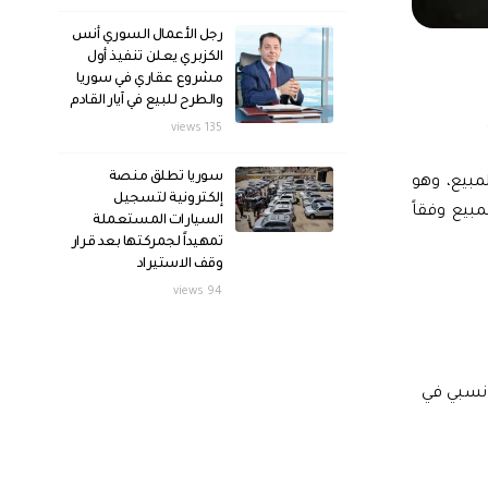
رجل الأعمال السوري أنس
الكزبري يعلن تنفيذ أول
مشروع عقاري في سوريا
والطرح للبيع في آيار القادم
135 views
سوريا تطلق منصة
 فقد كان سعر الصرف عند حدود 12,025 ليرة للشراء و12,075 ليرة للمبيع، وهو
إلكترونية لتسجيل
فع قليلاً في الحسكة ليصل إلى 12,070 ليرة للشراء و12,120 ليرة للمبيع وفقاً
السيارات المستعملة
تمهيداً لجمركتها بعد قرار
وقف الاستيراد
94 views
محافظًا على استقرار نسبي في