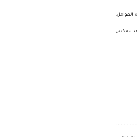
العوامل،
ملف ينعكس