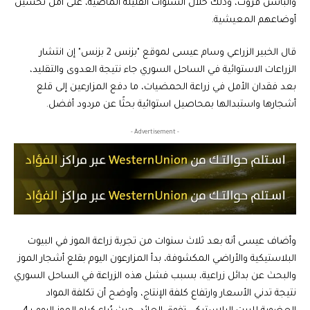
والباشن فروت، وذلك خلال السنوات القليلة الماضية، على أمل تحسين
أوضاعهم المعيشية.
قال الخبير الزراعي وسام عيسى لموقع "بزنس 2 بزنس" إن انتشار
الزراعات الاستوائية في الساحل السوري جاء نتيجة العدوى والتقليد،
بعد فقدان الأمل في زراعة الحمضيات، ما دفع المزارعين إلى قلع
أشجارها واستبدالها بمحاصيل استوائية بحثًا عن مردود أفضل.
- Advertisement -
وأضاف عيسى أنه بعد ثلاث سنوات من تجربة زراعة الموز في البيوت
البلاستيكية والأراضي المكشوفة، بدأ المزارعون اليوم بقلع أشجار الموز
والبحث عن بدائل زراعية، بسبب فشل هذه الزراعة في الساحل السوري
نتيجة تدني الأسعار وارتفاع كلفة الإنتاج، وأوضح أن تكلفة المواد