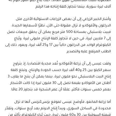
العضوية للبيت البلاستيكي تفوق العائد، حيث يُباع كيلو الموز اليوم بـ4
آلاف ليرة سورية، بينما تتجاوز كلفة إنتاجه هذا الرقم.
وأشار الخبير الزراعي إلى أن بعض الزراعات الاستوائية الأخرى مثل
الدراغون والأفوكادو لا تزال مقبولة حتى الآن، نظرًا لأسعارها الجيدة.
فبيت بلاستيكي بمساحة 500 متر مربع يمكن أن يحقق مبيعات تصل
إلى 7 ملايين ليرة، في حين لا تتجاوز كلفة الإنتاج مليوني ليرة. ويُباع
الكيلوغرام الواحد من الدراغون حالياً بين 17 و25 ألف ليرة، ويعود ذلك إلى
الطلب المرتفع عليه والتصدير.
ولفت عيسى إلى أن زراعة الأفوكادو تُعد مجدية اقتصاديا، إذ يتراوح
سعر الكيلو بين 25 و40 ألف ليرة حسب الجودة والإنتاج، وتبلغ كلفة
إنتاج البيت البلاستيكي نحو مليون ليرة، بينما يمكن أن ينتج ما يقارب 3
أطنان من الأفوكادو بقيمة تصل إلى 30 مليون ليرة إذا كانت الأشجار
بعمر خمس سنوات فأكثر، علمًا أن عمر الشجرة قد يتجاوز 20 عامًا.
أما زراعة المانغو، فأوضح عيسى لموقع بزنس2بزنس أنها لا تزال
محدودة في الساحل السوري، ويبدأ إنتاج الدونم بعد أربع سنوات، وتقدّر
قيمته السوقية بين 30 و60 مليون ليرة، حيث يُباع الكيلوغرام بأكثر من