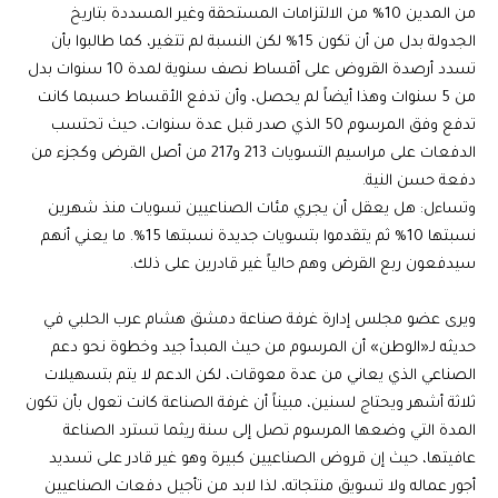
من المدين 10% من الالتزامات المستحقة وغير المسددة بتاريخ
الجدولة بدل من أن تكون 15% لكن النسبة لم تتغير، كما طالبوا بأن
تسدد أرصدة القروض على أقساط نصف سنوية لمدة 10 سنوات بدل
من 5 سنوات وهذا أيضاً لم يحصل، وأن تدفع الأقساط حسبما كانت
تدفع وفق المرسوم 50 الذي صدر قبل عدة سنوات، حيث تحتسب
الدفعات على مراسيم التسويات 213 و217 من أصل القرض وكجزء من
دفعة حسن النية.
وتساءل: هل يعقل أن يجري مئات الصناعيين تسويات منذ شهرين
نسبتها 10% ثم يتقدموا بتسويات جديدة نسبتها 15%. ما يعني أنهم
سيدفعون ربع القرض وهم حالياً غير قادرين على ذلك.
ويرى عضو مجلس إدارة غرفة صناعة دمشق هشام عرب الحلبي في
حديثه لـ«الوطن» أن المرسوم من حيث المبدأ جيد وخطوة نحو دعم
الصناعي الذي يعاني من عدة معوقات، لكن الدعم لا يتم بتسهيلات
ثلاثة أشهر ويحتاج لسنين، مبيناً أن غرفة الصناعة كانت تعول بأن تكون
المدة التي وضعها المرسوم تصل إلى سنة ريثما تسترد الصناعة
عافيتها، حيث إن قروض الصناعيين كبيرة وهو غير قادر على تسديد
أجور عماله ولا تسويق منتجاته، لذا لابد من تأجيل دفعات الصناعيين