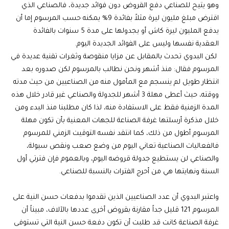
وهو يتيح للصناعي دفع القروض دون فوائد جديدة، فالصناعي الذي
اقترض مبلغ مليون ليرة مثلاً بفائدة 9% يمكنه حسب المرسوم إما أن
يدفع المليون ليرة كاش أو يجدولها على مدة 5 سنوات بالفائدة
العقدية نفسها وليس على الفوائد الجديدة اليوم.
لكن البدوي تحدث بالمقابل عن مزايا منقوصة وثغرات تقنية عديدة في
المرسوم فقال: منذ أشهر ونحن نطالب بالمرسوم لكن صدوره بعد
انتظار طويل لم ينسجم مع المأمول منه من الصناعيين من حيث مدته
ووقته، حيث أعطى مهلة 3 أشهر للجدولة والصناعي غير قادر خلال هذه
المدة الزمنية فقط على الاستفادة منه، لذا كان مطلبنا منذ البدء ومن
خلال مذكرة أرسلتها غرفة الصناعة للجهات المعنية بأن تكون مهلة
المرسوم أطول من ذلك، كما انتقد نفسه التوقيت الزمني للمرسوم
فالفعاليات الصناعية تعاني اليوم من وضع صعب ونقص سيولة،
والصناعي لن يستطيع جدولة قروضه اليوم، وبالعموم فإن فترتي أول
السنة ونهايتها هي من أحرج الفترات بالنسبة للصناعي.
واعتبر البدوي أن عدد الصناعيين الذين تقدموا بدفعات حسن النية على
المرسوم 121 قليل جداً مقارنة بقروض أخرى عددها بالآلاف، مبيناً أن
غرفة الصناعة كانت قد طلبت أن تكون دفعة حسن النية التي تستوفى