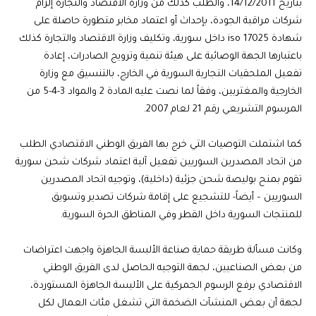
بتاريخ 14/12/2011، والطلب كذلك من وزارة الاقتصاد والتجارة إلزام
شركات مراقبة الجودة، بإحداث أو اعتماد مخابر متطورة حاصلة على
شهادة iso 17025 داخل سورية، وتكليف وزارة الاقتصاد والتجارة كذلك
باعتبارها الجهة الوصائية على هيئة تنمية وترويج الصادرات، إعادة
تفعيل الملحقيات التجارية السورية في الخارج، بالتنسيق مع وزارة
الخارجية والمغتربين، وفقاً لما نصت عليه المادة 2 والمواد 3-4-5 من
المرسوم التشريعي رقم 21 لعام 2007.
كما اشتملت التوصيات التي خرج بها الفريق الوطني الاقتصادي الطلب
من اتحاد المصدرين السوريين تفعيل آلية اعتماد شركات شحن سورية
تقوم بمنح بوليصة شحن جزئية (داخلية)، وتوجيه اتحاد المصدرين
السوريين – أيضاً- للتشجيع على إقامة شركات تصدير وتسويق
للمنتجات السورية داخل القطر وفي المناطق الحرة السورية.
وكانت مسألة طريقة حماية صناعة الألبسة الجاهزة واجهت اعتراضات
من بعض الصناعيين، لجهة التوجيه الحاصل لدى الفريق الوطني
الاقتصادي برفع الرسوم الجمركية على الألبسة الجاهزة المستوردة،
لجهة أن بعض المنشآت الضخمة التي تشغل مئات العمال لكل