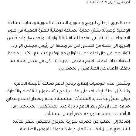
آخر تعديل: فبراير 21, 2012 12:42 م
حدد الفريق الوطني لترويج وتسويق المنتجات السورية وحماية الصناعة
الوطنية توصياته بشأن حماية الصناعة الوطنية للفترة المقبلة في ضوء
الاجتماعات الثلاثة التي عقدها لمناقشة الأولويات وتحديدها، وقد خلص
الفريق إلى جملة من المحاور التي تم رفعها إلى رئيس مجلس الوزراء،
لتوقيعها في حال اعتمادها، بالتوازي مع توقيع مشاريع الكتب المعدة
للجهات ذات الصلة للقيام ببعض الإجراءات – كل في مجال عمله- بما
يخفف الأعباء عن الصناعيين والمصدرين.
وتشمل هذه التوصيات إطلاق برنامج لدعم صناعة الألبسة الجاهزة
وتشكيل لجنة للإشراف على هذا البرنامج برئاسة وزير الاقتصاد والتجارة،
تتولى مسؤولية تحديد المنشآت المشملة بالدعم ومقدار الدعم ومطارح
صرفه، على أن يتم ربط الدعم بزيادة عدد المشتغلين المسجلين في
التأمينات الاجتماعية وزيادة حجم أعمال المنشأة،
إضافة إلى الطلب من مصرف سورية المركزي تخفيض سعر الفائدة
للتشجيع على زيادة الاستثمار، وإعادة جدولة القروض الصناعية.