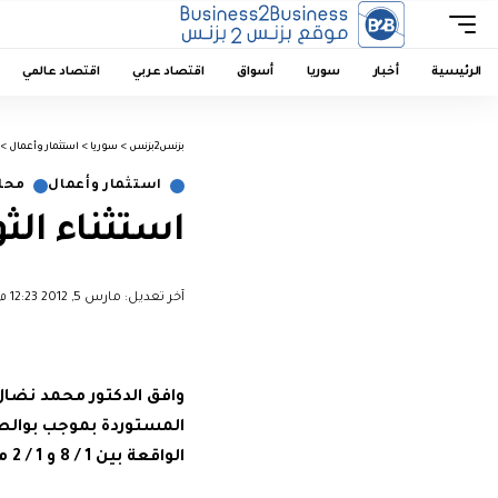
الرئيسية
أخبار
سوريا
أسواق
اقتصاد عربي
اقتصاد عالمي
بزنس2بزنس
>
سوريا
>
استثمار وأعمال
>
استثمار وأعمال
محل
استثناء الث
آخر تعديل: مارس 5, 2012 12:23 م
وافق الدكتور محمد نضال 
المستوردة بموجب بوالص ش
الواقعة بين 1 / 8 و 1 / 2 من كل عام ، وذلك شريطة قيام وزارة الزراعة بالتأكد من تواريخ الشحن وتاريخ الوصول.‏