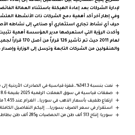
تشريع يتيح التشاركية بين القطاعين إضافة إلى إعادة ال
لإدارة الشركات بعد إعادة الهيكلة باستثناء العمالة الفائضة
وفي إطار آخر أكد أهمية دمج الشركات ذات الأنشطة المتشا
حرف أي نشاط تجاري استثماري أو صناعي إلى نشاطه الأصلي.. 
لعام 2011 حيث تم
والمنقولين من الشركات التابعة وترسل إلى الوزارة وإصدار 
نمت بنسبة 341.3%…قفزة قياسية في الصادرات الأردنية إلى سوريا خلال 2025
صفقات قياسية في سوق العملات الرقمية 2025 بقيمة 8.6 مليار دولار
ارتفاع طفيف بأسعار الذهب في سوريا… الغرام عند 1.455 مليون ليرة سورية
استقرار في سعر الصرف بسوريا…. إليكم التفاصيل الكاملة من 
سوريا: إنتاج 513 ألف طن من الحمضيات و285 ألف طن بطاطا يضمن استقرار الأسواق المحلية