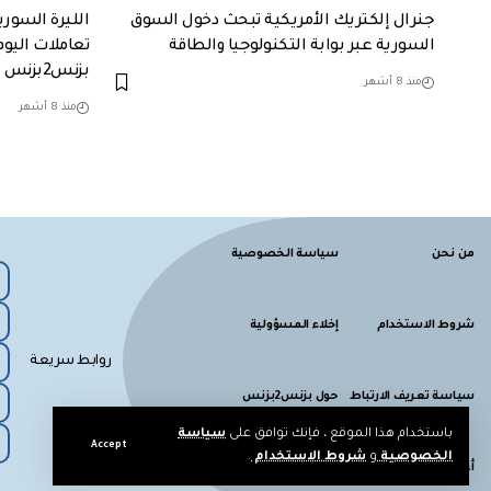
جنرال إلكتريك الأمريكية تبحث دخول السوق
الليرة السور
السورية عبر بوابة التكنولوجيا والطاقة
تعاملات اليوم
بزنس2بزنس
منذ 8 أشهر
منذ 8 أشهر
من نحن
سياسة الخصوصية
شروط الاستخدام
إخلاء المسؤولية
روابط سريعة
سياسة تعريف الارتباط
حول بزنس2بزنس
باستخدام هذا الموقع ، فإنك توافق على
سياسة
Accept
الخصوصية
و
شروط الاستخدام
.
أعلن معنا
اتصل بنا