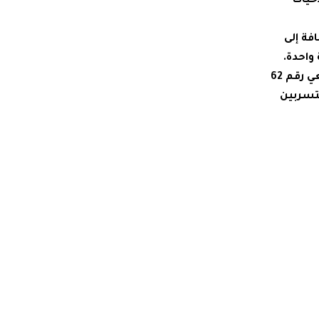
حيات
فة إلى
واحدة.
وأكدت الرؤية التي استعرضها مدير المؤسسة أهمية تثبيت العاملين المؤقتين لدى جميع الشركات بموجب المرسوم التشريعي رقم 62
 والمتسربين