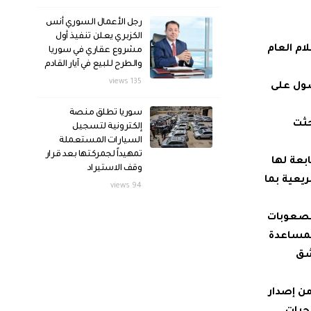
رجل الأعمال السوري أنس
الكزبري يعلن تنفيذ أول
ام العام
مشروع عقاري في سوريا
والطرح للبيع في آيار القادم
135 views
صول على
سوريا تطلق منصة
حثت
إلكترونية لتسجيل
السيارات المستعملة
تمهيداً لجمركتها بعد قرار
بعة لها
وقف الاستيراد
يعية بما
94 views
الصعوبات
لمساعدة
شق
من إصدار