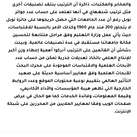
والمخابر والمكتبات، ذاكرة أن الترتيب ينتقد تصنيفات أخرى
مثل ترتيب شنغهاي في أنها تعتمد على حساب عدد جوائز
نوبل رغم أن عدد الجامعات التي حصل خريجوها على جائزة نوبل
لا يتجاوز 200 منذ عام 1900 وكذلك الأمر بالنسبة للاقتباسات،
حيث يأتي عمل وزارة التعليم وفق مراحل متتابعة لتحسين
مكانة جامعاتنا مستقبلا في عدة تصنيفات عالمية. وبينت
دشاش أن القائمين على الترتيب أدركوا أهمية إعطاء وزن أكبر
للإنتاج العلمي باتخاذ تعديلات جذرية تمكن من حساب عدد
الأبحاث العلمية والاقتباسات الموجودة على محرك البحث
للأبحاث العلمية وفق معايير أساسية حديثة على صعيد
التأثير العالمي بتقييم نوعية محتويات الموقع وعدد الروابط
الخارجية التي تظهر هيبة المؤسسات، والأداء الأكاديمي،
وقيمة المعلومات، وفائدة الخدمات كما هو الحال في عرض
صفحات الويب وفقا لمعايير الملايين من المحررين على شبكة
الإنترنت.