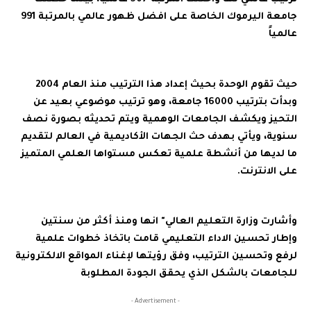
جامعة اليرموك الخاصة على افضل ظهور عالمي بالمرتبة 991
عالمياً
حيث تقوم الوحدة بحيث إعداد هذا الترتيب منذ العام 2004
وبدأت بترتيب 16000 جامعة، وهو ترتيب موضوعي بعيد عن
التحيز ويكشف الجامعات الوهمية ويتم تحديثه بصورة نصف
سنوية، ويأتي بهدف حث الجهات الأكاديمية في العالم لتقديم
ما لديها من أنشطة علمية تعكس مستواها العلمي المتميز
على الانترنت.
وأشارت وزارة التعليم العالي" انها ومنذ أكثر من سنتين
وإطار تحسين الاداء التعليمي قامت باتخاذ خطوات علمية
لرفع وتحسين الترتيب، وفق رؤيتها لإغناء المواقع الالكترونية
للجامعات بالشكل الذي يحقق الجودة المطلوبة
- Advertisement -