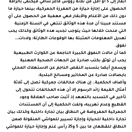
أبقار إلى 5 أو أقل من ثلاثة رؤوس ماعز شامي فيكتفى بالزامه
الحصول على إجازة حيازة من المفرزة الجمركية، بينما حيازة ما
دون ذلك من الأغنام والأبقار فهي معفية من الحصول على أي
مستند مبينا أن مدة هذه الوثائق تنتهي في السنة الزمنية
التي منحت خلالها حيث يتوجب تجديد هذه الوثائق وكذلك يجب
تعديل المعلومات المثبتة بها الوقوعات الطارئة: ولادات….
نفوق.
كما أن حالات النفوق الكبيرة الناجمة عن الكوارث الطبيعية
يجب أن توثق بكتب صادرة عن الجهات الصحية المعنية
ويسمح أيضا بتسديد النقص الناجم عن الاستهلاك المحلي
بايصالات صادرة عن المخاتير ومسالخ البلدية.
وأضاف الحكمية.. إن هناك مخالفات جمركية تصل إلى ثلاثة
أمثال القيمة زائد الرسوم إلا أن هذه المخالفات تتحول إلى
تأخير في التسديد بالتعهد إذ أثبت صاحب العلاقة وجود
القطيع وعدم تهريبه، ولفت الحكمية إلى أن المستندات
الجمركية المفروضة في النطاق بيان تجارة داخلية وكذلك بيان
تجارة داخلية للحيازة وإجازة تسيير للمواشي المنقولة ضمن
النطاق للقطعان ما بين 5 و25 رأس غنم وإجازة حيازة للمواشي