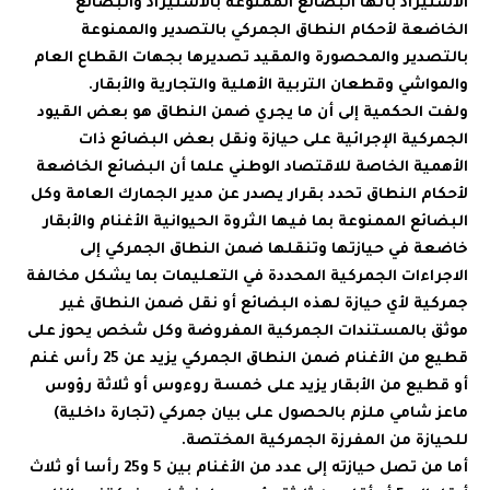
الاستيراد بأنها البضائع الممنوعة بالاستيراد والبضائع
الخاضعة لأحكام النطاق الجمركي بالتصدير والممنوعة
بالتصدير والمحصورة والمقيد تصديرها بجهات القطاع العام
والمواشي وقطعان التربية الأهلية والتجارية والأبقار.
ولفت الحكمية إلى أن ما يجري ضمن النطاق هو بعض القيود
الجمركية الإجرائية على حيازة ونقل بعض البضائع ذات
الأهمية الخاصة للاقتصاد الوطني علما أن البضائع الخاضعة
لأحكام النطاق تحدد بقرار يصدر عن مدير الجمارك العامة وكل
البضائع الممنوعة بما فيها الثروة الحيوانية الأغنام والأبقار
خاضعة في حيازتها وتنقلها ضمن النطاق الجمركي إلى
الاجراءات الجمركية المحددة في التعليمات بما يشكل مخالفة
جمركية لأي حيازة لهذه البضائع أو نقل ضمن النطاق غير
موثق بالمستندات الجمركية المفروضة وكل شخص يحوز على
قطيع من الأغنام ضمن النطاق الجمركي يزيد عن 25 رأس غنم
أو قطيع من الأبقار يزيد على خمسة روءوس أو ثلاثة رؤوس
ماعز شامي ملزم بالحصول على بيان جمركي (تجارة داخلية)
للحيازة من المفرزة الجمركية المختصة.
أما من تصل حيازته إلى عدد من الأغنام بين 5 و25 رأسا أو ثلاث