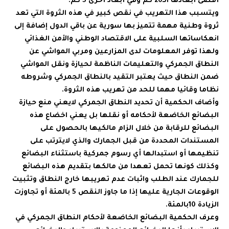
أقصى أبعادها الـ20 كم وفي أبعاد أخرى 5 كم.
ويتسبب هذا التهريب في نقص كبير في هذه الثروة التي تعد
ثروة وطنية مهمة تتميز بها سورية عن باقي الدول إضافة إلى
انعكاساتها السلبية على الاقتصاد الوطني والأمن الغذائي
ولهذا توفر المعلومات لدى المزارعين ومربي المواشي عن
النطاق الجمركي والتعليمات الناظمة لحيازة ونقل المواشي
ضمن النطاق حيث يعتبر التقيد بالنطاق الجمركي وشروطه
نظاما وقائيا مهما للحد من تهريب هذه الثروة.
وأضاف الحكمية أن تحديد النطاق الجمركي لايعني منع حيازة
البضائع الخاضعة لأحكامه أو نقلها بل يعني اخضاع هذه
البضائع للرقابة من خلال الزام مالكيها بالحصول على
المستندات المحددة من قبل الجمارك والذي لايترتب على
تنظيمها أو استبدالها أي رسوم جمركية باستثناء البضائع
وكذلك كونها تحمل تعهدا من مالكها بتقديم هذه البضائع
للجمارك عند الطلب واثبات عدم تهريبها خارج النطاق وتثبيت
الوقوعات الجارية عليها إذا ما جاوز النقص 5 بالمئة أو تجاوزت
الزيادة 10بالمئة.
وعرف الحكمية البضائع الخاضعة لأحكام النطاق الجمركي في