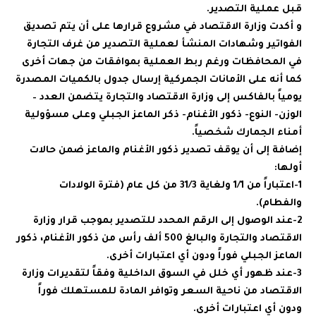
قبل عملية التصدير.
و أكدت وزارة الاقتصاد في مشروع قرارها على أن يتم تصديق
الفواتير وشهادات المنشأ لعملية التصدير من غرف التجارة
في المحافظات ورغم ربط العملية بموافقات من جهات أخرى
كما أنه على الأمانات الجمركية إرسال جدول بالكميات المصدرة
يومياً بالفاكس إلى وزارة الاقتصاد والتجارة يتضمن العدد –
الوزن- النوع- ذكور الأغنام- ذكر الماعز الجبلي وعلى مسؤولية
أمناء الجمارك شخصياً.
إضافة إلى أن يوقف تصدير ذكور الأغنام والماعز ضمن حالات
أولها:
1-اعتباراً من 1/1 ولغاية 31/3 من كل عام (فترة الولادات
والفطام).
2-عند الوصول إلى الرقم المحدد للتصدير بموجب قرار وزارة
الاقتصاد والتجارة والبالغ 500 ألف رأس من ذكور الأغنام، ذكور
الماعز الجبلي فوراً ودون أي اعتبارات أخرى.
3-عند ظهور أي خلل في السوق الداخلية وفقاً لتقديرات وزارة
الاقتصاد من ناحية السعر وتوافر المادة للمستهلك فوراً
ودون أي اعتبارات أخرى.