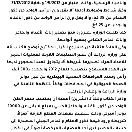
والأعياد الرسمية، وذلك اعتبار من 1/5/2012 ولغاية 31/12/2012
وفق شروط وضوابط أولها ألا يقل وزن الرأس الواحد من ذكور
الأغنام عن 38 كغ، وألا يقل وزن الرأس الواحد من ذكور الأغنام
والجدايا عن 25 كغ.
كما طلبت الوزارة بضرورة منع تصدير إناث الأغنام والماعز
وإناث الماعز الشامي بجميع أنواعها.
وفي المادة الثانية من مشروع القرار المقترح أوضح الكتاب أنه
على وزارة الزراعة أن تضع التعليمات اللازمة لعمليات الحجر
للأعداد المراد تصديرها شريطة ألا يتجاوز العدد المحجور لديها
من العدد المسموح بتصديره للعام 2012 والمحدد بـ500 ألف
رأس وتمنح الموافقات الصحية البيطرية من قبل دوائر
الصحة الحيوانية في المحافظات وفقاً للأنظمة النافذة في
وزارة الزراعة والإصلاح الزراعي.
وذكر الكتاب وفقاً لـ (تشرين) أهمية أن يحتسب سعر الطن
الواحد من ذكور الأغنام والماعز الجبلي بمبلغ لا يقل عن 10000
دولار أميركي وذلك لتنظيم تعهدات القطع اللازمة أصولاً
شريطة ورود قيمة ذكور الأغنام والماعز الجبلي المصدرة إلى
حساب المصدر لدى أحد المصارف المرخصة أصولاً في القطر