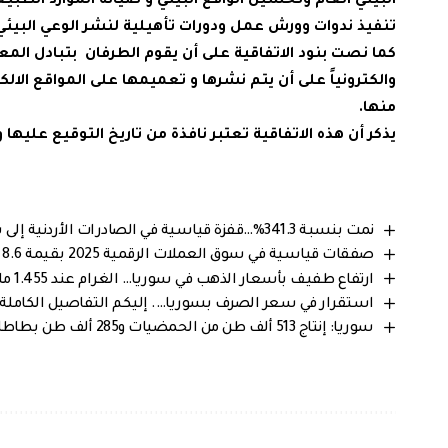
البيئي العام وتحسين الواقع البيئي و صيانة الموارد الطبي
تنفيذ ندوات وورش عمل ودورات تأهيلية لنشر الوعي البيئي 
كما نصت بنود الاتفاقية على أن يقوم الطرفان بتبادل المعل
والكترونياً على أن يتم نشرها و تعميمها على المواقع الال
منها.
يذكر أن هذه الاتفاقية تعتبر نافذة من تاريخ التوقيع عل
نمت بنسبة 341.3%…قفزة قياسية في الصادرات الأردنية إلى سوريا خلال 2025
صفقات قياسية في سوق العملات الرقمية 2025 بقيمة 8.6 مليار دولار
ارتفاع طفيف بأسعار الذهب في سوريا… الغرام عند 1.455 مليون ليرة سورية
استقرار في سعر الصرف بسوريا…. إليكم التفاصيل الكاملة من 
سوريا: إنتاج 513 ألف طن من الحمضيات و285 ألف طن بطاطا يضمن استقرار الأسواق المحلية