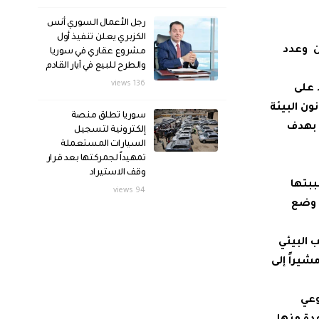
رجل الأعمال السوري أنس
الكزبري يعلن تنفيذ أول
ن وعدد
مشروع عقاري في سوريا
والطرح للبيع في آيار القادم
136 views
 على
ون البيئة
سوريا تطلق منصة
ية بهدف
إلكترونية لتسجيل
السيارات المستعملة
تمهيداً لجمركتها بعد قرار
وقف الاستيراد
ببتها
94 views
م وضع
 البيئي
يراً إلى
وعي