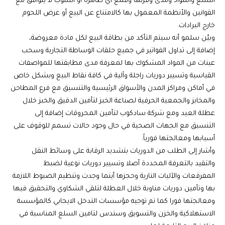
السلع والمواد ومدى وفرتها وقمع أي ظاهرة أو اسلوب لا يتوافق مع
القوانين والأنظمة المعمول بها كالامتناع عن البيع أو عرض اللحوم
خارج البرادات.
وبيّن سلمو أنه سيتم التأكد من بطاقة البيع لكل مادة معروضة،
إضافة إلى تداول الفواتير في جميع حلقات الوساطة التجارية وسحب
عينات من المواد المشكوك بها لمعرفة مدى مطابقتها للمواصفات
القياسية وتسيير دوريات راجلة وآلية في كافة نقاط البيع وبشكل خاص
في أماكن ومراكز المدن والأسواق الرئيسية والتنسيق مع فرع المطاحن
والمخابز والجمعية الحرفية لصناعة الخبز لتأمين الدقيق والخبز خلال
عطلة العيد ومع شركة سادكوب لتأمين المحروقات إضافة إلى
التنسيق مع الجهات الصحية في حال وجود حالات تسمم للوقوف على
أسبابها ومعالجتها فورياً.
وأشار إلى الطلب من الدوريات بتشديد الرقابة على وسائط النقل
والتقيد بالتعرفة المحددة أصلا وتسيير دوريات نوعية لضبط
المفرقعات والآليات النارية وحجزها أينما وجدت وتنظيم الضبوط اللازمة
بها وتأمين دوريات مناوبة خلال العطلة لتلقي الشكاوي والتحقيق فيها
ومعالجتها فورا كما تم توجيه مؤسسات التدخل الايجابي كالمؤسسة
الاستهلاكية والخزن والتسويق وسندس لتامين السلع المناسبة في