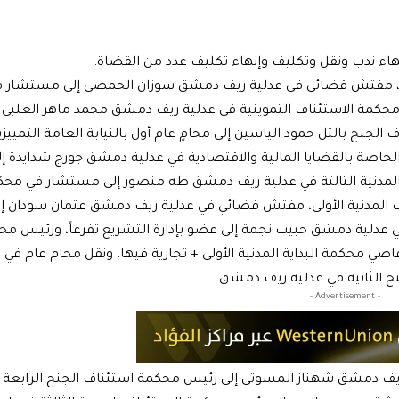
هاء ندب ونقل وتكليف وإنهاء تكليف عدد من القضاة.
أولى، مفتش قضائي في عدلية ريف دمشق سوزان الحمصي إلى مستشار 
محكمة الاستئناف التموينية في عدلية ريف دمشق محمد ماهر العلبي 
جنح بالتل حمود الياسين إلى محامٍ عام أول بالنيابة العامة التمييزي
لخاصة بالقضايا المالية والاقتصادية في عدلية دمشق جورج شدايدة إ
المدنية الثالثة في عدلية ريف دمشق طه منصور إلى مستشار في مح
 المدنية الأولى، مفتش قضائي في عدلية ريف دمشق عثمان سودان إ
ة في عدلية دمشق حبيب نجمة إلى عضو بإدارة التشريع تفرغاً، ورئيس م
حكمة البداية المدنية الأولى + تجارية فيها، ونقل محام عام في ال
ح الثانية في عدلية ريف دمشق.
- Advertisement -
يف دمشق شهناز المسوتي إلى رئيس محكمة استئناف الجنح الرابعة ف