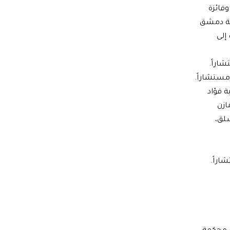
فائزة
ية دمشق
إلى
اراً.
مستشاراً.
ة فؤاد
ازن
شلق،
اراً.