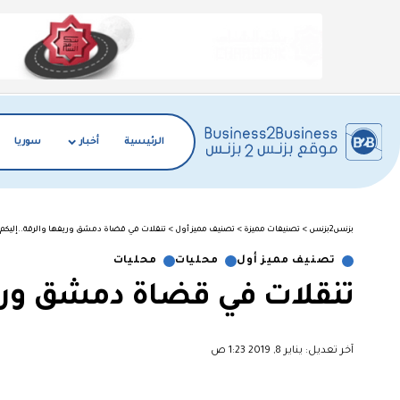
الرئيسية
أخبار
سوريا
بزنس2بزنس
>
تصنيفات مميزة
>
تصنيف مميز أول
>
تنقلات في قضاة دمشق وريفها والرقة..إليكم 
تصنيف مميز أول
محليات
محليات
تنقلات في قضاة دمشق وريف
آخر تعديل: يناير 8, 2019 1:23 ص