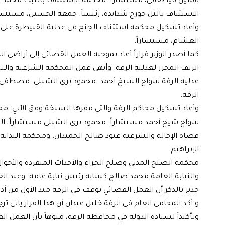
ياسين قيطفاتي، مستشاراً. محكمة الاستئناف بالنبك محمد ع
الاستئناف بالتل جورج شدايدة، رئيساً. جمعة الحسين، مستشارا
وأعاد تشكيل محكمة استئناف الجنح في عدلية القنيطرة على ال
الغشام، مستشاراً.
كما أصدر الوزير قراراً أعاد بموجبه العمل القضائي إلى أراضي
الريف المحرر لعدلية الرقة. وأنهى عمل المحكمة الشرعية والني
عدلية الرقة شواخ الشيخ أحمد. محمود بري الشبلي. مصطفى خل
الرقة.
وأعاد تشكيل محاكم الرقة والتي مقرها السبخة وفق الآتي: محك
شواخ شيخ أحمد مستشاراً. محمود بري الشبلي مستشاراً، الت
قضاة الإحالة والشرعية عبود صالح الحميدان. ومحكمة البداية ا
الإبراهيم.
محكمة الصلح المدني وصلح الجزاء والأحداث المنفردة والأحو
والنيابة العامة محمد صالح كشاية رئيس نيابة عامة. وعبد العز
جدير بالذكر أن العمل القضائي توقف في الرقة منذ الأول من آذار 2013
و أكد المحامي العام في الرقة خليل عيدان أن هذا القرار ياتي 
وتأكيداً لسيادة الدولة في محافظة الرقة، منوهاً بأن العم