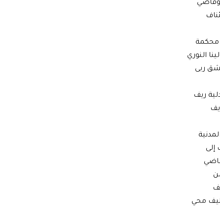
 وقاضي
ناف
 محكمة
ينا النوري
شق ربى
لية ريف
يف
لمدنية
إلى
قاضي
ن
هف
كليف محي