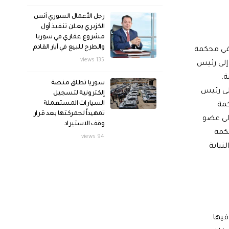
رجل الأعمال السوري أنس
الكزبري يعلن تنفيذ أول
مشروع عقاري في سوريا
والطرح للبيع في آيار القادم
في محكمة
135 views
إلى رئيس
ة.
سوريا تطلق منصة
لى رئيس
إلكترونية لتسجيل
السيارات المستعملة
كمة
تمهيداً لجمركتها بعد قرار
لى عضو
وقف الاستيراد
حكمة
94 views
نيابة
يها.