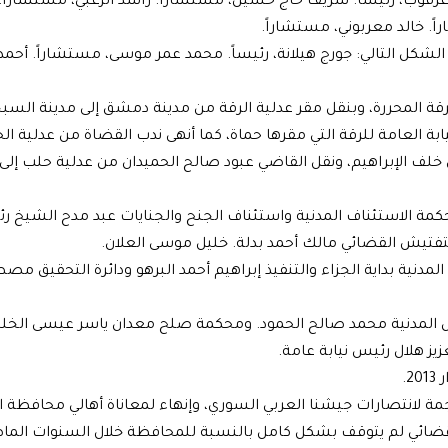
رقوب، رئيساً. شريف حاج حسين، مستشاراً. راشد الزعبي، مستشاراً
ً. خالد معربوني، مستشاراً.
شكل التالي: جورج هيلانة، رئيساً. محمد عمر موسى، مستشاراً. أحمد
 الرقة المحررة، وبنقل مقر عدلية الرقة من مدينة دمشق إلى مدينة السب
ابة العامة للرقة التي مقرها حماة، كما أنهى ندب القضاة من عدلية ا
ف الإبراهيم، ونقل القاضي عبود صالح الحميدان من عدلية حلب إلى 
مة الاستئناف المدنية واستئناف الجنح والجنايات عبد مدح الشيخ رئي
فتيش القضائي مالك أحمد بدلة. خليل موسى العلان.
لمدنية بداية الجزاء والتنفيذ إبراهيم أحمد البرهو ودائرة التحقيق م
ال المدنية محمد صالح الحمود. ومحكمة صلح معدان ياسر عيسى الخلي
يز هلال رئيس نيابة عامة.
.
ترجمة لانتصارات جيشنا العربي السوري، وإنهاء لمعاناة أهالي محافظة ا
ل القضائي لم يتوقف بشكل كامل بالنسبة للمحافظة خلال السنوات الم