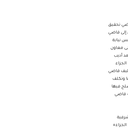
اضي تحقيق
 إلى قاضي
س نيابة
لى معاون
د أديب
لجزاء
كليف قاضي
ا وتكلف
لح فيها
ف قاضي
شرفية
الجزاء+