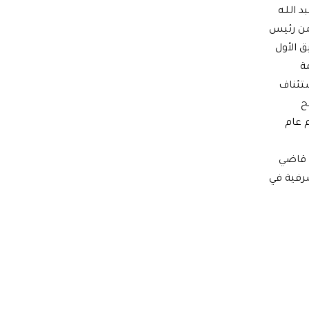
 اللـه
من رئيس
 الأول
ة
ستئناف
ح
 عام
 قاضي
صرفية في