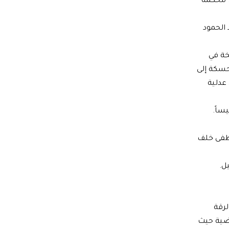
. محكمة
 الحمود
خة في
لحسكة إلى
عدلية
ساً.
صطفى خلف
ل.
لرقة
اضية حيث