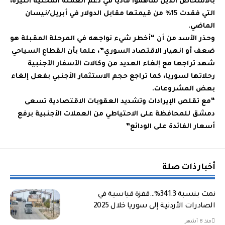
بالأشخاص الذين ساهموا ماديا في دعم العملة المحلية الليرة،
التي فقدت 15% من قيمتها مقابل الدولار في أبريل/نيسان
الماضي.
وحذر الأسد من أن “أخطر شيء نواجهه في المرحلة المقبلة هو
ضعف أو انهيار الاقتصاد السوري”، علما بأن القطاع السياحي
شهد تراجعا مع إلغاء العديد من وكالات الأسفار الأجنبية
رحلاتها لسوريا، كما تراجع حجم الاستثمار الأجنبي بفعل إلغاء
بعض المشروعات.
“مع تقلص الإيرادات وتشديد العقوبات الاقتصادية تسعى
دمشق للمحافظة على الاحتياطي من العملات الأجنبية برفع
أسعار الفائدة على الودائع”
أخبار ذات صلة
نمت بنسبة 341.3%…قفزة قياسية في
الصادرات الأردنية إلى سوريا خلال 2025
منذ 8 أشهر