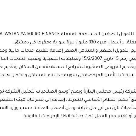
وافقت وزارة الاقتصاد على تسجيل شركة (المؤسسة الوطنية للتمويل الصغير) المساهمة المغفلة ALWATANIYA MICRO-FINANCE
م التمويل الصغير والمتناهي الصغر إضافة لتقديم خدمات مالية وم
أخرى لشرائح معينة من السكان وفقاً لأحكام المرسوم التشريعي رقم 15 تاريخ 15/2/2007 وتعليماته التنفيذية وتقديم الخدمات 
ة وتقديم القروض الصغيرة للشرائح المستهدفة من السكان وتقديم خ
 شركات التأمين المرخصة في سورية عدا بناء المساكن والاتجار بها م
لشركة رئيس مجلس الإدارة ويمنح أوسع الصلاحيات لتمثيل الشركة تجا
وفق أحكتم النظام الأساسي للشركة، إضافة إلى مدير عام هيئة التشغي
حيات الرئيس في حال غيابه. وعلى أصحاب العلاقة حسب وزارة الاقتص
 تغيير مقر العمل تحت طائلة اتخاذ الإجراءات القانونية.