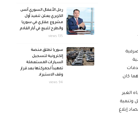
رجل الأعمال السوري أنس
الكزبري يعلن تنفيذ أول
مشروع عقاري في سوريا
والطرح للبيع في آيار القادم
135 views
سوريا تطلق منصة
صرفية
إلكترونية لتسجيل
المالية
السيارات المستعملة
دمات
تمهيداً لجمركتها بعد قرار
وقف الاستيراد
هما كان
94 views
ه الغير
ل وتنمية
اد إبلاغ