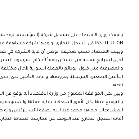
INSTITUTION في السجل التجاري، ونوعها شركة مساهمة مغفلة، برأسمال قدره 330 مليون ليرة سورية ومقرها في دمشق.
وبينت الاقتصاد حسب صحيفة الوطن أن غاية الشركة هي تقدي
والمصرفية مثل قبول الودائع بالعملة السورية لآجال مختلف
التأمين الصغيرة المرتبطة بقروضها وإعادة التأمين لدى إحدى
نوعها.
وبين نص الموافقة الممنوح من وزارة الاقتصاد أنه يوقع عن ا
والتوقيع عنها بكل الأمور المتعلقة بإدارة عملها والممنوحة 
المشروعات مجاهد محمد عبد اللـه بصفة نائب للرئيس وله صلا
أمانة السجل التجاري عند التوقف عن ممارسة النشاط التجاري أو