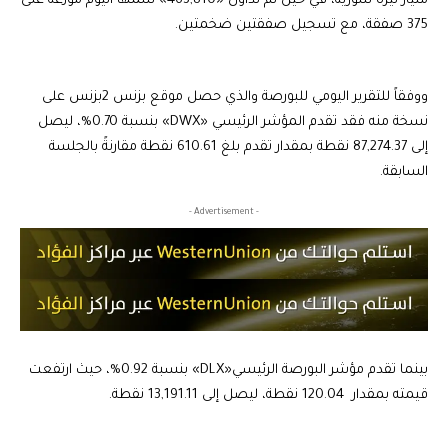
مليار ليرة سورية، في حين تم تداول «463,810» سمهاً اليوم موزعة على
375 صفقة، مع تسجيل صفقتين ضخمتين.
ووفقاً للتقرير اليومي للبورصة والذي حصل موقع بزنس 2بزنس على
نسخة منه فقد تقدم المؤشر الرئيسي «DWX» بنسبة 0.70%، ليصل
إلى 87,274.37 نقطة بمقدار تقدم بلغ 610.61 نقطة مقارنةً بالجلسة
السابقة.
- Advertisement -
بينما تقدم مؤشر البورصة الرئيسي«DLX» بنسبة 0.92%، حيث ارتفعت
قيمته بمقدار 120.04 نقطة، ليصل إلى 13,191.11 نقطة.