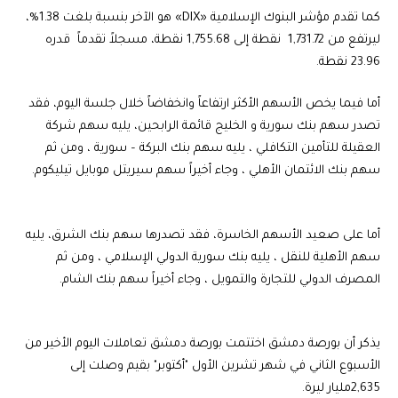
كما تقدم مؤشر البنوك الإسلامية «DIX» هو الآخر بنسبة بلغت 1.38%،
ليرتفع من 1,731.72 نقطة إلى 1,755.68 نقطة، مسجلاً تقدماً قدره
23.96 نقطة.
أما فيما يخص الأسهم الأكثر ارتفاعاً وانخفاضاً خلال جلسة اليوم، فقد
تصدر سهم بنك سورية و الخليج قائمة الرابحين، يليه سهم شركة
العقيلة للتأمين التكافلي ، يليه سهم بنك البركة – سورية ، ومن ثم
سهم بنك الائتمان الأهلي ، وجاء أخيراً سهم سيريتل موبايل تيليكوم.
أما على صعيد الأسهم الخاسرة، فقد تصدرها سهم بنك الشرق، يليه
سهم الأهلية للنقل ، يليه بنك سورية الدولي الإسلامي ، ومن ثم
المصرف الدولي للتجارة والتمويل ، وجاء أخيراً سهم بنك الشام.
يذكر أن بورصة دمشق اختتمت بورصة دمشق تعاملات اليوم الأخير من
الأسبوع الثاني في شهر تشرين الأول "أكتوبر" بقيم وصلت إلى
2,635مليار ليرة.