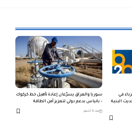
باء في
سوريا والعراق يسرّعان إعادة تأهيل خط كركوك
يث البنية
– بانياس بدعم دولي لتعزيز أمن الطاقة
منذ 8 أشهر