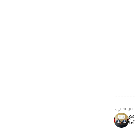
قال التالي
مع
غا