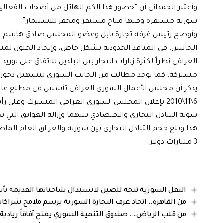
وأعتبر الحمداني أن “حضور هذا الكم الهائل من أصحاب الفعال
سورية مستقرة وفيها مناخ مستقر ومحفز للاستثمار”.
وأوضح رئيس غرفة تجارة بابل وعضو المجلس صادق هاشم الفي
الجانبين، في المنافذ الحدودية بشكل خاص، وإيجاد الحلول لمش
العراقي نظراً لكثرة زيارات التجار بين البلدين للاتفاق على 
مشتركة، كما يوجد مطالب من الجانب السوري لتسهيل دخول ال
6\11\2010 بإعلان المجلس السوري العراقي المشترك وعل
سوية التبادل التجاري والاقتصادي بينهما وإزالة العوائق التي 
3 مليارات دولار.
النقل السورية تتجه للصين لاستبدال شاحناتها القديمة 
من القاهرة.. اتحاد غرف التجارة السورية يرسم ملامح شراكات ا
من قلب الرياض…. صندوق التنمية السوري يفتح آفاقاً ريادية جديدة في