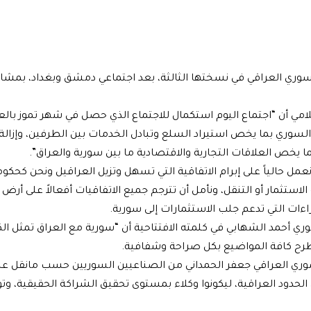
ي العراقي في نسختها الثالثة، بعد اجتماعي دمشق وبغداد، بمشارك
امي أن “اجتماع اليوم استكمال للاجتماع الذي حصل في شهر تموز بالع
والسوري بما يخص استيراد السلع وتبادل الخدمات بين الطرفين، وإزال
يخص العلاقات التجارية والاقتصادية ما بين سورية والعراق”.
ل حالياً على إبرام الاتفاقية التي تسهل وتزيل العراقيل ونحن كحكومة
ثمار أو التنقل، ونأمل أن تترجم جميع الاتفاقيات أفعالاً على أرض ا
راءات التي تدعم جلب الاستثمارات إلى سورية.
 أحمد الشهابي في كلمته الافتتاحية أن “سورية مع العراق تمثل الك
 لطرح كافة المواضيع بكل صراحة وشفافية.
ري العراقي جعفر الحمداني من الصناعيين السوريين حسب مانقل عن
الحدود العراقية، ليكونوا وكلاء بمستوى تحقيق الشراكة الحقيقية، و