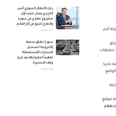
رجل الأعمال السوري أنس
الكزبري يعلن تنفيذ أول
مشروع عقاري في سوريا
والطرح للبيع في آيار القادم
ة أكثر
135 views
سوريا تطلق منصة
راق
إلكترونية لتسجيل
ة تحفظات
السيارات المستعملة
تمهيداً لجمركتها بعد قرار
وقف الاستيراد
 بادرنا
94 views
لواقع
تلة
ه موقع
توجههم