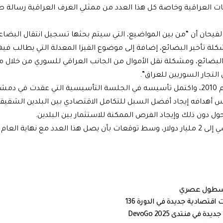
يات العراقية وخاصة كل هذا العدد من ممثلي الغرف العراقية رسالة ص
حان أن “من بين المواضيع، التي سيتم بحثها تسجيل انتقال البضاع
كلة تأخير البضائع، إضافة إلى موضوع الفيزا المعدلة التي يطالب فيه
توريد البضائع، ومشكلة نقل الأموال من الجانب العراقي للسوري من خلال
تجار السوريين للعراق”.
يذكر أن مجلس الأعمال السوري العراقي تأسس في مطلع عام 2010، واكتمل تأسيسه في الجلسة التأسيسية التي عقدت 
ى رأس أهدافه إيجاد أفضل السبل للتكامل الاقتصادي بين البلدين الشقيق
تحول دون ذلك وإيجاد الفرص الممكنة للاستثمار بين البلدين.
هذا وبلغ حجم التبادل التجاري بين سورية والعر اق العام الماضي إلى 2 مليار دولار، وسط توقعات بأن يصل هذا العدد مع نهاي
بأسطول عصري
قتصادية جديدة في الدورة 136
 منتدى DevoGo 2025