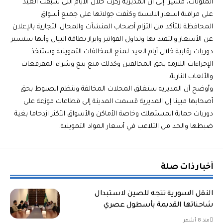
الملوثات، مشيراً إلى أن المديرية ركزت خلال الأيام التي سبقت العيد
على مراقبة اسعار الالبسة وكثفت جولاتها على جميع أسواق
المحافظة للتأكد من التزام أصحاب المنشآت والمحال التجارية بالإعلان
عن الأسعار والتقيد بها وتداول الفواتير وابراز بطاقة البيان وأنها ستسير
دوريات رقابية خلال أيام العيد لمنع المخالفات التموينية وستتخذ
الإجراءات اللازمة بحق المخالفين وكذلك منع بيع وشراء المفرقعات
والألعاب النارية.
وأوضح أن المديرية ستغلق المحلات المخالفة وتنظم الضبوط بحق
أصحابها مبينا إن المديرية قسمت المدينة إلى قطاعات موزعة على
دوريات حماية المستهلك وخاصة الأماكن والأسواق الأكثر ازدحاما بغية
ضبطها والحد من التلاعب في أسعار المواد التموينية.
أخبار ذات صلة
النقل السورية تتجه للصين لاستبدال
شاحناتها القديمة بأسطول عصري
منذ 8 أشهر