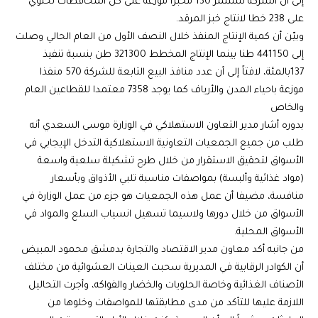
إلى أن الشركة تستثمر 130 مخبزا موزعة على كل المحافظات تحتوي
على 238 خطا لانتاج خبز المرقد.
وبيّن أن كمية الإنتاج المنفذ خلال النصف الأول من العام الحالي وصلت
إلى 441150 طنا بينما الإنتاج المخطط 321300 طن بنسبة تنفيذ
137بالمئة، لافتاً إلى أن عدد منافذ البيع التابعة للشركة 570 منفذا
موزعة باحياء المدن والأرياف كما يوجد 7358 معتمدا للقطاعين العام
والخاص
بدوره أشار مدير التعاون الاستهلاكي في الوزارة موسى السعدي أنه
طلب من جميع الجمعيات التعاونية الاستهلاكية التدخل الإيجابي في
الأسواق لتحقيق الاستقرار من خلال طرح تشكيلة سلعية واسعة
(مواد غذائية وألبسة) بمواصفات مناسبة تلبي الأذواق وبأسعار
منافسة، مضيفا أن عمل هذه الجمعيات هو جزء من عمل الوزارة في
الأسواق من خلال دورها ولاسيما تسهيل انسياب السلع والمواد في
الأسواق المحلية.
من جانبه أكد معاون مدير الاقتصاد والتجارة بدمشق محمود المبيض
أن الكوادر الرقابية في المديرية سحبت العينات العشوائية من مختلف
الأصناف الغذائية وخاصة الحلويات والخضار والفواكه، وأجرت التحاليل
اللازمة عليها للتأكد من مدى مطابقتها للمواصفات وخلوها من