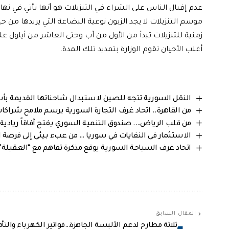
عدم إقبال الناس على الشراء في التنزيلات هو أنها تأتي في نه
موسم التنزيلات لا يجد الزبون نوعية البضاعة التي يريدها من 
أغلب الأحيان تقوم الوزارة بتمديد تلك المدة.
النقل السورية تتجه للصين لاستبدال شاحناتها القديمة 
من القاهرة.. اتحاد غرف التجارة السورية يرسم ملامح شراكات ا
من قلب الرياض…. صندوق التنمية السوري يفتح آفاقاً ريادية جديدة في
الاستثمار في النفايات في سوريا … من عبء بيئي إلى فرصة 
اتحاد غرف السياحة السورية يوقع مذكرة تفاهم مع “العقيلة”
المقال السابق
ثلاثة مطارح لدعم الألبسة الجاهزة…فواتير الكهرباء والتأ