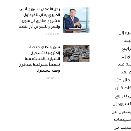
رجل الأعمال السوري أنس
الكزبري يعلن تنفيذ أول
مشروع عقاري في سوريا
والطرح للبيع في آيار القادم
رة إلى
135 views
يفة
سوريا تطلق منصة
راجع
إلكترونية لتسجيل
ق إلا
السيارات المستعملة
ية عند
تمهيداً لجمركتها بعد قرار
وقف الاستيراد
 نعد
94 views
مال حتى
خاصة أن
 تتراوح
السوق: إن
يعلنون عن
لتخفيضات
السبب في