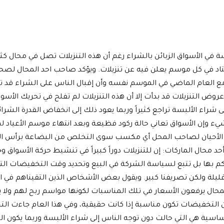
ة في الأسواق الزبائن بالشراء رغم أن هذه التنزيلات تصل في محال كثي
كما المعتاد في كل موسم يعلن فيه عن تنزيلات. ويؤكد صاحب احد المحال لصح
مع العام الماضي في الموسم نفسه وأن إقبال الناس على الشراء قد ت
ات ومع أن عروض التنزيلات قد بدأت إلا أن هذه التنزيلات لم تفلح في تحريك الأسوا
اء الألبسة تراجع كثيراً وربما يعود ذلك إلى انخفاض القدرة الشرائ
يء وإن الأسواق تعاني حالة ركود فظيعة وبعد انتهاء موسم الأعياد لم
غلب الأحيان لصاحب المحل أي مكسب سوى التخلص من البضاعة برأس ال
 محال الماركات: إن للتنزيلات دوراً كبيراً في تنشيط حركة الأسواق و
حكم بها بل تتبع لسياسة الشركة في البيع وتحديد وقت التخفيضات التي
 الربح قليلة ولكن تصريفنا كبير. ويقول بعض الأشخاص الذين التقيناهم في 
محال يرفعون الأسعار في تلك المناسبات لكونها مواسم ربح لهم ولا 
وأن التخفيضات تكون مناسبة إذا كانت حقيقية، وفي هذا العام جاءت ا
الأساسية هي التي حالت دون توجه الناس إلى شراء الألبسة وربما يكون 