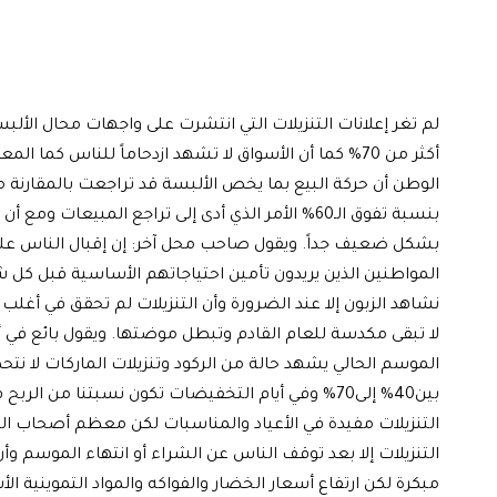
لم تغر إعلانات التنزيلات التي انتشرت على واجهات محال الألبس
أكثر من 70% كما أن الأسواق لا تشهد ازدحاماً للناس 
الوطن أن حركة البيع بما يخص الألبسة قد تراجعت بالمقارنة 
بنسبة تفوق الـ60% الأمر الذي أدى إلى تراجع المبيع
بشكل ضعيف جداً. ويقول صاحب محل آخر: إن إقبال الناس على شر
المواطنين الذين يريدون تأمين احتياجاتهم الأساسية قبل كل ش
نشاهد الزبون إلا عند الضرورة وأن التنزيلات لم تحقق في أ
لا تبقى مكدسة للعام القادم وتبطل موضتها. ويقول بائع في أحد
الموسم الحالي يشهد حالة من الركود وتنزيلات الماركات لا نت
بين40% إلى70% وفي أيام التخفيضات تكون نسبتنا من
التنزيلات مفيدة في الأعياد والمناسبات لكن معظم أصحاب ال
التنزيلات إلا بعد توقف الناس عن الشراء أو انتهاء الموسم 
مبكرة لكن ارتفاع أسعار الخضار والفواكه والمواد التموينية 