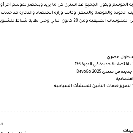
اية الموسم ويكون الجميع قد اشترى كل ما يريد ويتحضر لموسم آخر أو 
حيث الجودة والموضة والسعر. وكانت وزارة الاقتصاد والتجارة قد حددت 
زمنية للتنزيلات تبدأ من الأول من آب وحتى العاشر من أيلول على الملبوسات الصيفية ومن 28 كانون الثاني وحتى نهاية 
بأسطول عصري
قتصادية جديدة في الدورة 136
 منتدى DevoGo 2025
اقتصادية
 لتعزيز خدمات التأمين للمنشآت السياحية
الم
مينات