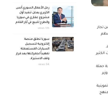
رجل الأعمال السوري أنس
الكزبري يعلن تنفيذ أول
مشروع عقاري في سوريا
والطرح للبيع في آيار القادم
ن تجار
135 views
معظم
سوريا تطلق منصة
إلكترونية لتسجيل
،
السيارات المستعملة
الكثير
تمهيداً لجمركتها بعد قرار
وقف الاستيراد
94 views
ة حملة
زير
موينية
منهج