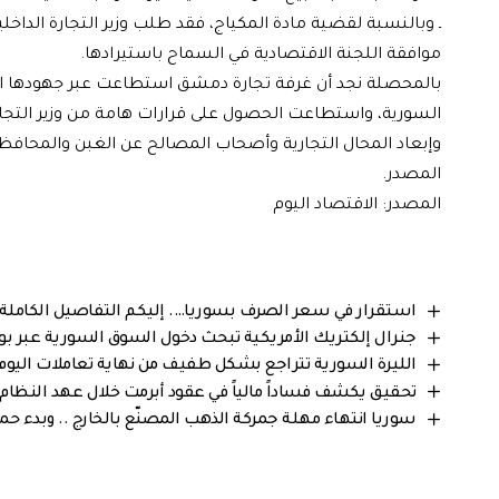
ـ وبالنسبة لقضية مادة المكياج، فقد طلب وزير التجارة ال
موافقة اللجنة الاقتصادية في السماح باستيرادها.
بالمحصلة نجد أن غرفة تجارة دمشق استطاعت عبر جهودها ال
السورية، واستطاعت الحصول على قرارات هامة من وزير التجار
وإبعاد المحال التجارية وأصحاب المصالح عن الغبن والمحا
المصدر.
المصدر: الاقتصاد اليوم
استقرار في سعر الصرف بسوريا…. إليكم التفاصيل الكاملة من 
جنرال إلكتريك الأمريكية تبحث دخول السوق السورية عبر بواب
الليرة السورية تتراجع بشكل طفيف من نهاية تعاملات اليوم … إ
تحقيق يكشف فساداً مالياً في عقود أبرمت خلال عهد النظام
سوريا انتهاء مهلة جمركة الذهب المصنّع بالخارج .. وبدء حمل