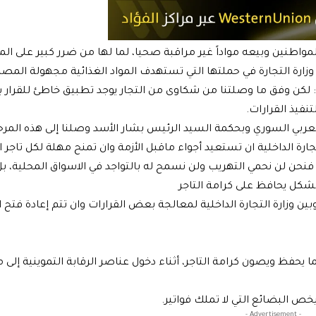
اطنين وبيعه مواداً غير مراقبة صحيا، لما لها من ضرر كبير على الم
زارة التجارة في حملتها التي تستهدف المواد الغذائية مجهولة المصدر
لكن وفق ما وصلتنا من شكاوى من التجار يوجد تطبيق خاطئ للقرار ب
نفيذ القرارات.
عربي السوري وبحكمة السيد الرئيس بشار الأسد وصلنا إلى هذه المرح
لتجارة الداخلية ان تستعيد أجواء ماقبل الأزمة وان تمنح مهلة لكل تاجر 
نحن لن نحمي التهريب ولن نسمح له بالتواجد في الاسواق المحلية، بل 
بشكل يحافظ على كرامة التاجر
ارة التجارة الداخلية لمعالجة بعض القرارات وان تتم إعادة فتح ا
ا يحفظ ويصون كرامة التاجر، أثناء دخول عناصر الرقابة التموينية إلى 
خص البضائع التي لا تملك فواتير.
- Advertisement -