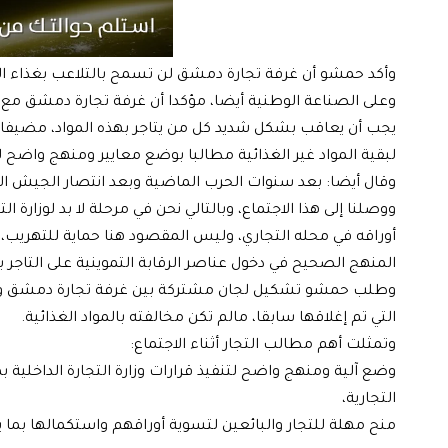
وأكد حمشو أن غرفة تجارة دمشق لن تسمح بالتلاعب بغذاء المو
وعلى الصناعة الوطنية أيضا، مؤكدا أن غرفة تجارة دمشق مع و
يجب أن يعاقب بشكل شديد كل من يتاجر بهذه المواد، مضيفا: 
لبقية المواد غير الغذائية مطالبا بوضع معايير ومنهج واضح لت
وقال أيضا: بعد سنوات الحرب الماضية وبعد انتصار الجيش ال
ووصلنا إلى هذا الاجتماع، وبالتالي نحن في مرحلة لا بد لوزارة ا
أوراقه في محله التجاري، وليس المقصود هنا حماية للتهريب، ف
المنهج الصحيح في دخول عناصر الرقابة التموينية على التاجر 
وطلب حمشو تشكيل لجان مشتركة بين غرفة تجارة دمشق وبين وز
التي تم إغلاقها سابقا، مالم تكن مخالفته بالمواد الغذائية.
وتمثلت أهم مطالب التجار أثناء الاجتماع:
وضع آلية ومنهج واضح لتنفيذ قرارات وزارة التجارة الداخلية بم
التجارية،
منح مهلة للتجار والبائعين لتسوية أوراقهم واستكمالها بما ي