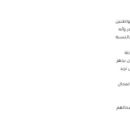
واطنين
 وأنه
النسبة
لة
ان يجهز
نريد
لمحال
محالهم