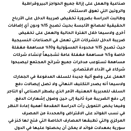
صناعية والعمل على إزالة جميع الحواجز البيروقراطية
والروتين التي تعوق الاستثمار.
وطالبت الدراسة بضرورة تخفيض ضريبة الدخل على الأرباح
الحقيقية لمصانع الألبسة بحيث تصبح 15% ودون أي إضافات
أخرى ولاسيما خلال الفترة الحالية والعمل على تخفيض
ضريبة الدخل للشركات التي تعمل في الصناعات النسيجية
حيث تصبح 15% محدودة المسؤولية و10% مساهمة مغفلة
خاصة و5% مساهمة مغفلة عامة تشجيعاً لإنشاء شركات
مساهمة تستوعب مدخرات جميع شرائح المجتمع ليصبحوا
شركاء في الأداء الاقتصادي.
العمل على وضع آلية جديدة للسلف المدفوعة في الجمارك
ولاسيما أنه يصدر التكليف النهائي ولا تصل إيصالات دفع
السلف للمديرية المعنية، الأمر الذي يضطر الصناعي أو التاجر
إلى دفع الضريبة مرة ثانية إلى حين وصول إشعارات الدفع.
وفيما يخص التمويل رأت الدراسة المقدمة أهمية إعادة النظر
في نسب الفوائد على الاقتراض والمحددة من المصرف
المركزي والتي تطبقها المصارف الخاصة التي فتح لها كنز في
سورية بمعدلات فوائد لا يمكن أن يحصلوا عليها في الدول