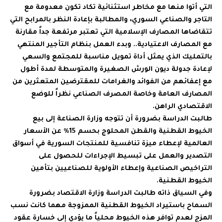
التي أتوا منها مع مخاطر استثنائية تكاد تكون معدومة مع
التاجر والصناعي السوري، والمطالبة بإعادة النظر بالمرابح التي
تتقاضاها المصارف الإسلامية التي تعتبر مرتفعة جداً مقارنة
مع المصارف الاعتيادية.. وبدء العمل بنظام التأجير المنتهي
بالتمليك الذي يمثل أداة تمويل مناسبة للمجتمع والسعي
لإعادة جدولة ديون الورش الصغيرة والمتوسطة لمدة أطول
مع إعفائهم من الفوائد والغرامات للمقترضين المتعثرين من
المصارف العامة وخاصة المصرف الصناعي نظراً للوضع
الاقتصادي الراهن.
طالبت الدراسة بضرورة أن تتوجه وزارة الصناعة إلى بيع
الخيوط القطنية والقطن المحلوج بحسم 15% عن الأسعار
العالمية لإعطاء ميزة تنافسية للمنتجات السورية في أسواق
التصدير والعمل على تبسيط الإجراءات للحصول على
التراخيص الصناعية وإعطاء الأولوية للصناعيين بتأمين
الخيوط القطنية.
وفي السياق ذاته طالبت الدراسة وزارة الاقتصاد بضرورة
السماح باستيراد الخيوط القطنية الممزوجة مهما كانت نسب
المزج لعدم توافر هذه الخيوط محلياً ما يؤدي إلى خسارة عقود