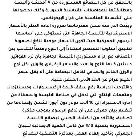
بالتحقق من كل البضائع المستوردة من V أقمشة وألبسة
ومطابقتها للمواصفات القياسية السورية وذلك بحصولها
على الشهادة المناسبة على غرار الإيكوتكس.
وبيّنت الدراسة ضمن مقترحاتها ضرورة إعادة النظر بالأسعار
الاسترشادية للألبسة الجاهزة التي تستوفى على أساسها
الرسوم الجمركية حيث تكون الأسعار موحدة للكغ لصعوبة
تطبيق أسلوب التسعير استناداً إلى النوع ومنعاً للتلاعب بين
الأصناف مع إلزام مستوردي الألبسة الجاهزة بأن ترد الفواتير
مبينين فيها النوع والعدد والسعر الإفرادي والوزن لكل نوع
والوزن القائم والصافي لكامل البضاعة على ألا يقل سعر
الكيلو غرام عن الحد الأدنى المتفق عليه.
واقترحت الدراسة رفع سقف قيمة الإكسسوارات ومستلزمات
ومتممات الإنتاج التي تدخل في صناعة الألبسة والمعفاة من
إجازة الاستيراد إلى 10 آلاف دولار دون أجور الشحن وإعفاءها من
تنظيم بيان جمركي على أن تدفع الرسوم بموجب مذكرة
تصفية، والتأكد من الكشف الحسي لبضائع الألبسة
المستوردة بنسبة 10% من كامل الكمية الإجمالية للبيان
الجمركي وتأكيد إلغاء العمل بمذكرة التصفية لبضائع