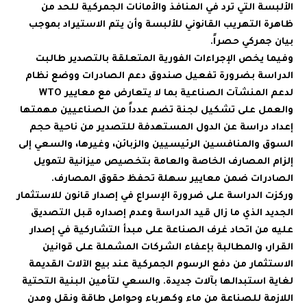
الألبسة التي ترد في المنافذ والأمانات الجمركية للحد من
ظاهرة التهريب القانوني للألبسة وأن يتم الاستيراد بموجب
بيان جمركي حصراً.
وفيما يخص الإجراءات الفورية المتعلقة بالتصدير طالبت
الدراسة بضرورة تفعيل صندوق دعم الصادرات ووضع نظام
لدعم المنشآت الصناعية بما لا يتعارض مع معايير WTO
والعمل على تشكيل لجنة تضم عدداً من الصناعيين مهمتها
إعداد دراسة عن الدول المستهدفة للتصدير من ناحية حجم
السوق والمنافسين الرئيسيين والزبائن، وغيرها، والسعي إلى
إلزام المصارف الخاصة والعامة بتخصيص ميزانية لتمويل
الصادرات ضمن معايير سهلة تحفظ حقوق المصارف.
وركزت الدراسة على ضرورة الإسراع في إصدار قانون للاستثمار
الجديد الذي ما زال قيد الدراسة وعدم إصداره قبل التصديق
عليه من اتحاد غرف الصناعة على مبدأ التشاركية في إصدار
القرار، والمطالبة بإعفاء الشركات المشملة على قوانين
الاستثمار من دفع الرسوم الجمركية عند بيع الآلات القديمة
لغاية استبدالها بآلات جديدة. والسعي لتأمين البنية التحتية
اللازمة للصناعة من ماء وكهرباء وحوامل طاقة ونقل ومدن