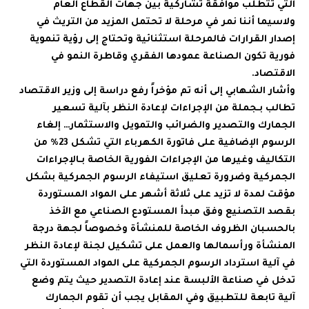
التي تتطلب موافقة تشاركية بين جهات القطاع العام
ولاسيما أننا نمر في مرحلة لا تحتمل المزيد من التريث في
إصدار القرارات فالمرحلة استثنائية وتحتاج إلى رؤية تنموية
فورية تكون الصناعة عمودها الفقري وقاطرة النمو في
الاقتصاد.
وأشار الشهابي إلى أنه تم مؤخراً رفع دراسة إلى وزير الاقتصاد
تطالب بـجملة من الإجراءات لإعادة النظر بآلية تسعير
الجمارك والتصدير والضرائب والتمويل والاستثمار… إلغاء
الرسوم الإضافية على فاتورة الكهرباء التي تشكل 23% من
التكاليف وغيرها من الإجراءات الفورية الخاصة بـالإجراءات
الجمركية وضرورة تعليق استيفاء الرسوم الجمركية بشكل
مؤقت لمدة لا تزيد على ثلاثة أشهر على المواد المستوردة
بقصد التصنيع وفق مبدأ المستودع الصناعي مع الأخذ
بالحسبان الظروف الخاصة للمنشأة وخصوصاً لجهة درجة
المنشأة ورأسمالها والعمل على تشكيل لجنة لإعادة النظر
في آلية استرداد الرسوم الجمركية على المواد المستوردة التي
تدخل في صناعة الألبسة عند إعادة التصدير حيث يتم وضع
آلية تابعة للتطبيق وفي المقابل يجب أن تقوم الجمارك