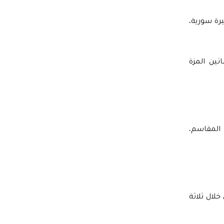
 عقد مع شركة “أمان دمشق” المساهمة المغفلة الخاصة بـ150 مليار ليرة سورية،
منطقة خلف الرازي وبساتين المزة
المقاسم،
ها 40% عند التأسيس والباقي خلال ثلاثة