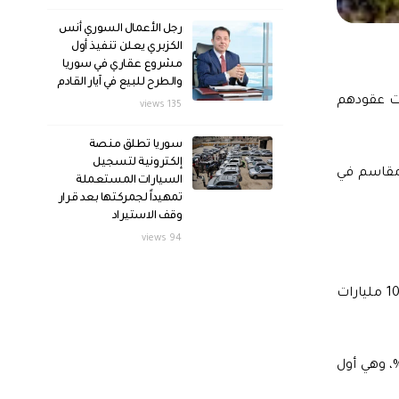
رجل الأعمال السوري أنس
الكزبري يعلن تنفيذ أول
مشروع عقاري في سوريا
والطرح للبيع في آيار القادم
عت عقودهم
135 views
سوريا تطلق منصة
إلكترونية لتسجيل
مقاسم في
السيارات المستعملة
تمهيداً لجمركتها بعد قرار
وقف الاستيراد
94 views
ويأتي توقيع عقد الشراكة المذكور بعد توقيع “دمشق القابضة” عقد مع رجل الأعمال السوري مازن الترزي، لاستثمار المول بقيمة 108 مليارات
يمة الإجمالية للعقد 250 مليون دولار، على أن تكون حصة الترزي من المشروع 51%، في حين تبلغ حصة الجهة العامة 49%، وهي أول