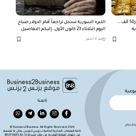
غرام الذهب في سوريا يرتفع بمقدار50 ألف …
الليرة السورية تسجل تراجعاً أمام الدولار صباح
اليوم الثلاثاء 23 كانون الأول…إليكم التفاصيل
منذ 8 أشهر
بوعية
تابعنا
لأحكام
Business2Business. All Rights Reserved.2026 ©
كافة العلامات التجارية الخاصة بـ بزنس2بزنس، وكل ما تتضمنه
من حقوق الملكية الفكرية، هي ملك لشركة (BROTHERS AS 3