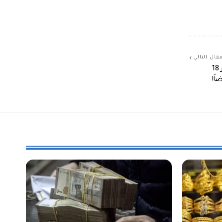
قال التالي
احذروا الذهب المزوّر والمهرب في الأسواق.. ومدموغ بعيار 18
اً!