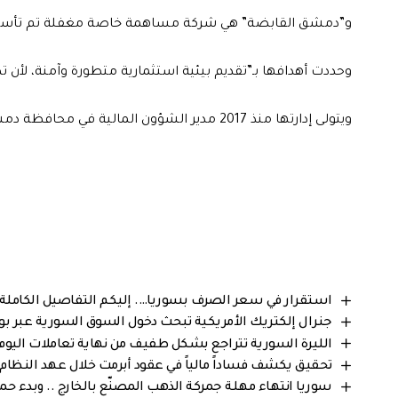
و”دمشق القابضة” هي شركة مساهمة خاصة مغفلة تم تأسيسها بتاريخ في كانون الأول 
وحددت أهدافها بـ”تقديم بيئية استثمارية متطورة وآمنة، لأن 
ويتولى إدارتها منذ 2017 مدير الشؤون المالية في محافظة دمشق، نصوح نابلسي.
استقرار في سعر الصرف بسوريا…. إليكم التفاصيل الكاملة من 
جنرال إلكتريك الأمريكية تبحث دخول السوق السورية عبر بواب
الليرة السورية تتراجع بشكل طفيف من نهاية تعاملات اليوم … إ
تحقيق يكشف فساداً مالياً في عقود أبرمت خلال عهد النظام
سوريا انتهاء مهلة جمركة الذهب المصنّع بالخارج .. وبدء حمل