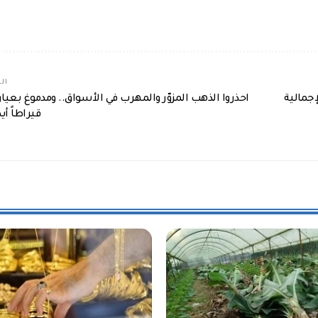
الم
إجمالية
قيراطاً أيض