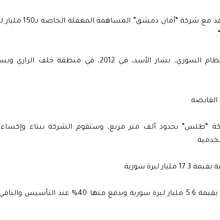
وكانت “دمشق القابضة” أعلنت، في 27 آب الماضي، توقيع
.
ويعتبر “ماروتا سيتي” مشروعًا عمرانيًا أعلن عنه رئيس النظام السوري، بشار الأسد، في 2012، في 
 “طلس” بحدود ألف متر مربع، وستقوم الشركة ببناء وإكساء 
لخدمية.
بينما حصلت “طلس” على على نسبة 25% لقاء أسهم نقدية بقيمة 5.6 مليار ليرة سورية ويدفع من