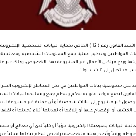
أصدر السيد الرئيس بشار الأسد القانون رقم ( 12 ) الخاص بحماية البيانات الشخص
ات المواطنين وتنظيم عملية جمع المعلومات الشخصية ومعالجتها 
تها وردع مرتكبي الأعمال غير المشروعة بهذا الخصوص، وذلك عبر عق
اظ على خصوصية بيانات المواطنين في ظل المخاطر الإلكترونية المتز
القانون ليضع قواعد قانونية تحكم وتنظم جمع ومعالجة البيانات ا
ول غير مشروع إلى بيانات شخصية أو أي عملية غير مشروعة لنسخ أ
ف الكشف أو الإفصاح عنها أو إتلافها أو تعديلها أثناء تخزينها أو نقلها
الجة البيانات بصيغتها الإلكترونية جزئياً أو كلياً لدى أي معالج أو متحكم
فوظة ورقياً وتُصدر هيئة متخصصة تراخيص تنظم تبادلها محلياً عبر ا