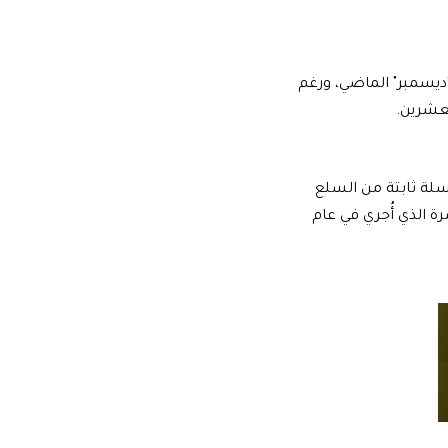
في المملكة 0.3% مقارنة بشهر أيلول "ديسمبر" الماضي، ورغم
عشرين.
ن مقابل سلة ثابتة من السلع
الأسرة الذي أُجري في عام