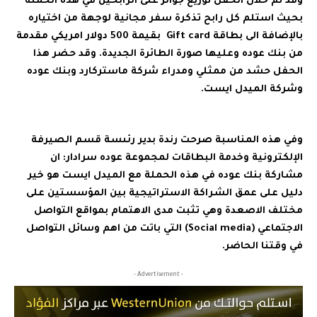
وقد تم خلال الحفل توزيع جوائز على الرابحين في هذه الحملة
بحيث استلم كل رابح تذكرة سفر مجانية لوجهة من اختياره
بالإضافة الى بطاقة Gift card بقيمة 500 دولار امريكي مقدمة
من بنك عوده وعليها صورة الطائرة الجديدة. وقد حضر هذا
الحفل حشد من ممثلي ومدراء شركة ماستركارد وبنك عوده
وشركة الميدل ايست.
وفي هذه المناسبة صرحت رندة بدير رئىسة قسم الصيرفة
الإلكترونية وخدمة البطاقات لمجموعة عوده سرادار: ان
مشاركة بنك عوده في هذه الحملة مع الميدل ايست هو خير
دليل على عمق الشراكة الاستراتيجية بين المؤسستين على
مختلف الاصعدة وهي تثبت مدى الاهتمام بمواقع التواصل
الاجتماعي (Social media) التي باتت من اهم وسائل التواصل
في وقتنا الحاضر.
- Advertisement -