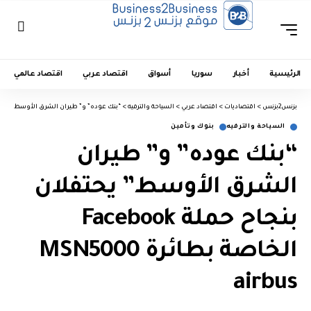
الرئيسية
أخبار
سوريا
أسواق
اقتصاد عربي
اقتصاد عالمي
بزنس2بزنس
>
اقتصاديات
>
اقتصاد عربي
>
السياحة والترفيه
>
“بنك عوده” و” طيران الشرق الأوسط” يحتفلان بنجاح حملة Facebook الخ
السياحة والترفيه
بنوك وتأمين
“بنك عوده” و” طيران
الشرق الأوسط” يحتفلان
بنجاح حملة Facebook
الخاصة بطائرة MSN5000
airbus