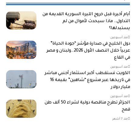
أيام أخيرة قبل خروج الليرة السورية القديمة من
التداول.. ماذا سيحدث لأموال من لم
يستبدلها؟
منذ أسبوعين
دول الخليج في صدارة مؤشر “جودة الحياة”
عربياً خلال النصف الأول 2026..ولبنان و مصر
في القاع
منذ أسبوعين
الكويت تستقطب أكبر استثمار أجنبي مباشر
في تاريخها عبر مشروع “شاهين” بقيمة 16
مليار دولار
منذ أسبوعين
الجزائر تطرح مناقصة دولية لشراء 50 ألف طن
قمح
منذ 7 أشهر