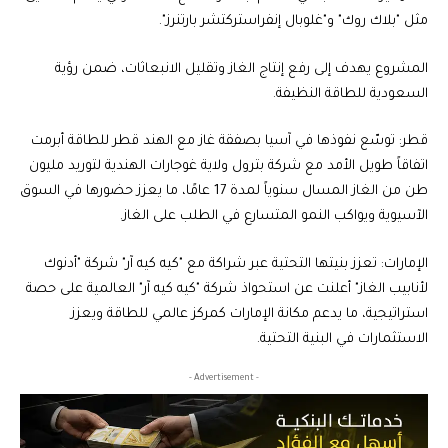
مثل "بلاك روك" و"غلوبال إنفراستركتشر بارتنرز".
المشروع يهدف إلى رفع إنتاج الغاز وتقليل الانبعاثات، ضمن رؤية
السعودية للطاقة النظيفة.
قطر: توسّع نفوذها في آسيا بصفقة غاز مع الهند قطر للطاقة أبرمت
اتفاقاً طويل الأمد مع شركة بترول ولاية غوجارات الهندية لتوريد مليون
طن من الغاز المسال سنوياً لمدة 17 عامًا، ما يعزز حضورها في السوق
الآسيوية ويواكب النمو المتسارع في الطلب على الغاز.
الإمارات: تعزز بنيتها التحتية عبر شراكة مع "كيه كيه آر" شركة "أدنوك
لأنابيب الغاز" أعلنت عن استحواذ شركة "كيه كيه آر" العالمية على حصة
استراتيجية، ما يدعم مكانة الإمارات كمركز عالمي للطاقة ويعزز
الاستثمارات في البنية التحتية.
- Advertisement -