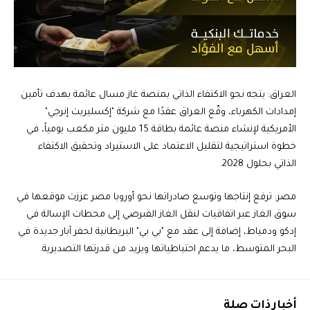
العراق: يتجه نحو الاكتفاء الذاتي بمنصة غاز مسال عائمة بهدف تأمين
إمدادات الكهرباء، وقّع العراق عقدًا مع شركة "إكسليريت إنرجي"
الأمريكية لإنشاء منصة عائمة بطاقة 15 مليون متر مكعب يومياً، في
خطوة استراتيجية لتقليل الاعتماد على الاستيراد وتحقيق الاكتفاء
الذاتي بحلول 2028.
مصر: ترفع إنتاجها وتوسع صادراتها نحو أوروبا مصر عززت موقعها في
سوق الغاز عبر اتفاقيات لنقل الغاز القبرصي إلى محطات الإسالة في
إدكو ودمياط، إضافة إلى عقد مع "بي بي" البريطانية لحفر آبار جديدة في
البحر المتوسط، ما يدعم احتياطياتها ويزيد من قدرتها التصديرية.
أخبار ذات صلة