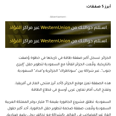
أبرز 5 صفقات:
- Advertisement -
الجزائر: تسجل أكبر صفقة طاقة في تاريخها في خطوة وُصفت
بالتاريخية، وقّعت الجزائر اتفاقًا مع السعودية لتطوير حقل "إليزي
جنوب"، عبر شراكة بين "سوناطراك" الجزائرية و"مداد" السعودية.
هذه الصفقة تعزز موقع الجزائر كأحد أبرز منتجي الغاز في أفريقيا،
وتفتح الباب أمام تعاون عربي أوسع في قطاع الطاقة.
السعودية: تطلق مشروع الجافورة بقيمة 11 مليار دولار المملكة العربية
السعودية وقّعت صفقة ضخمة لتطوير حقل الجافورة، أحد أكبر حقول
الغاز غير المصاحب في العالم، بالشراكة مع تحالف دولي يضم صناديق