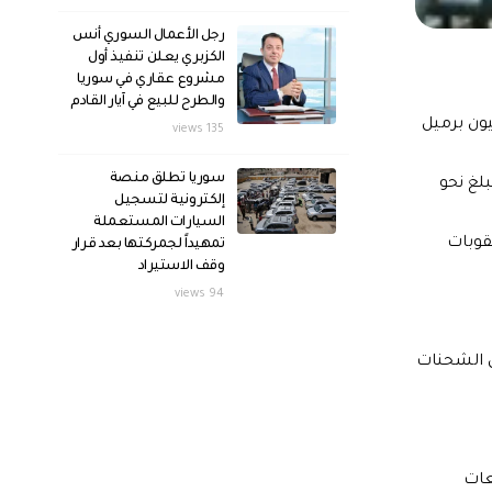
رجل الأعمال السوري أنس
الكزبري يعلن تنفيذ أول
مشروع عقاري في سوريا
والطرح للبيع في آيار القادم
ان بلاده تعتزم زيادة مبيعاتها من النفط الى مستوى قياسي سابق على الحرب يزيد على 2.30 مليون برميل
135 views
سوريا تطلق منصة
ع أن تبلغ نحو
إلكترونية لتسجيل
السيارات المستعملة
قوبات
تمهيداً لجمركتها بعد قرار
وقف الاستيراد
94 views
ل الشحنات
وتمثل مبيعات