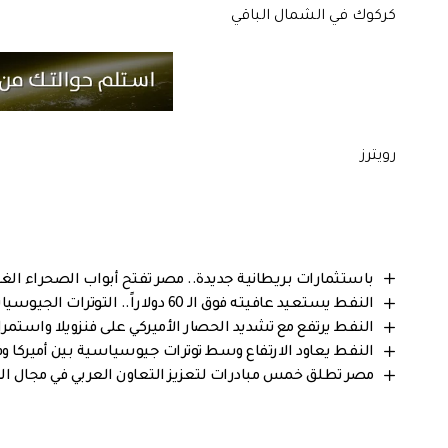
كركوك في الشمال الباقي
رويترز
باستثمارات بريطانية جديدة.. مصر تفتح أبواب الصحراء الغرب
النفط يستعيد عافيته فوق الـ 60 دولاراً.. التوترات الجيوسياسية تُشعل الأسواق من فنزويلا إلى البحر المتوسط
النفط يرتفع مع تشديد الحصار الأميركي على فنزويلا واستمر
النفط يعاود الارتفاع وسط توترات جيوسياسية بين أميركا وفن
مصر تطلق خمس مبادرات لتعزيز التعاون العربي في مجال ال