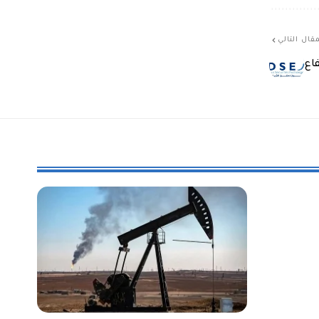
قال التالي
اع