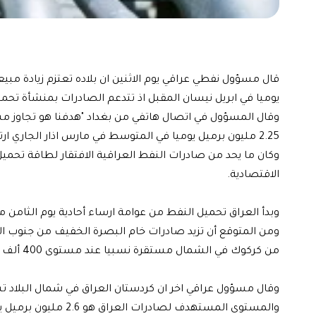
يوميا في ابريل نيسان المقبل اذ تتدعم الصادرات بمنشأة تحمي
2.25 مليون برميل يوميا في المتوسط في مارس اذار الجاري ارتفاعا من 2.01 مليون برميل يوميا في فبراير شباط الماضي.
وكان ما يحد من صادرات النفط العراقية الافتقار لطاقة تحمي
الاقتصادية.
وبدأ العراق تحميل النفط من عوامة ارساء أحادية يوم الثامن من مارس. وتجري مناولة 
ومن المتوقع أن تزيد صادرات خام البصرة الخفيف من جنوب الع
من كركوك في الشمال مستقرة نسبيا عند مستوى 400 ألف برميل يوميا.
وقال مسؤول عراقي اخر ان كردستان العراق في شمال البلاد تسهم بنحو 75 ألف برميل يومي