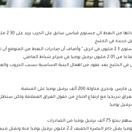
قال مسؤول نفطي عراقي يوم الاثنين 
ل جديدة في الخليج.
وقال المسؤول في اتصال هاتفي من بغداد "هدفنا هو تجاوز مستوى 2.3 مليون في ابريل." وأضاف أن صادرات النفط من المتوق
ل في الخليج بعد عقود من اهمال البنية الاساسية بسبب الحروب والع
200 ألف برميل يوميا على المنصة.
راق تدريجيا مع ارتفاع الانتاج من حقول العراق العملاقة ولكن ستظ
ا من الصادرات.
والمستوى المستهدف لصادرات العراق هو 2.6 مليون برميل يوميا يمثل خام البصرة الخفيف 2.2 مليون برميل يوميا منه 