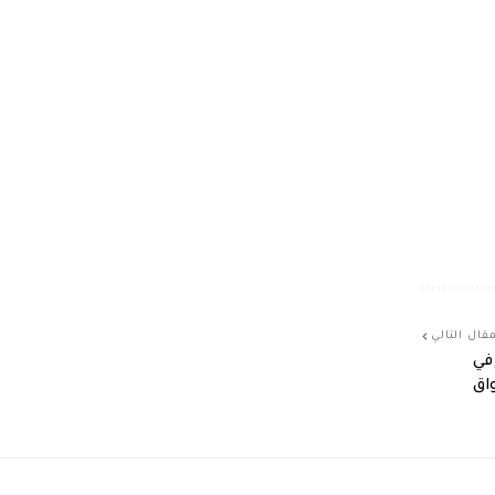
قال التالي
في
اق