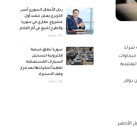
رجل الأعمال السوري أنس
الكزبري يعلن تنفيذ أول
مشروع عقاري في سوريا
والطرح للبيع في آيار القادم
135 views
 شراء
سوريا تطلق منصة
إلكترونية لتسجيل
السيارات المستعملة
ة التقليدية
تمهيداً لجمركتها بعد قرار
وقف الاستيراد
شركة سكاتك بدأت بالفعل إجراءات تدبير تمويل بقيمة 563 مليون دولار
94 views
ول الأخضر