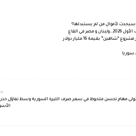
اذا سيحدث لأموال من لم يستبدلها؟
 في القاع
اهين” بقيمة 16 مليار دولار
 سوريا
الم
خان يتولى مهام
تحسن ملحوظ في سعر صرف الليرة السورية وسط تفاؤل حذر 
الأسو