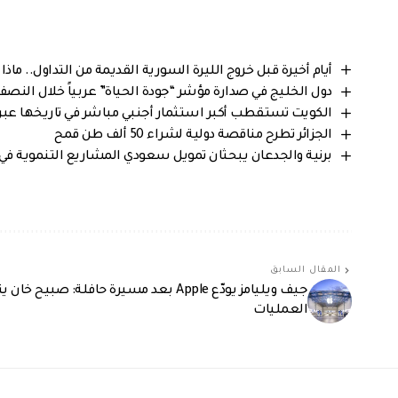
أيام أخيرة قبل خروج الليرة السورية القديمة من التداول.. م
دول الخليج في صدارة مؤشر “جودة الحياة” عربياً خلال النصف الأول 2026..ولبنان و مصر
الكويت تستقطب أكبر استثمار أجنبي مباشر في تاريخها عبر مشروع “ش
الجزائر تطرح مناقصة دولية لشراء 50 ألف طن قمح
برنية والجدعان يبحثان تمويل سعودي المشاريع التنموية في
المقال السابق
جيف ويليامز يودّع Apple بعد مسيرة حافلة: صبيح 
العمليات