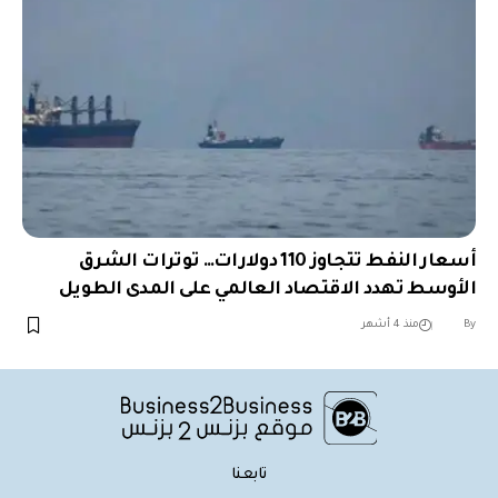
أسعار النفط تتجاوز 110 دولارات… توترات الشرق
الأوسط تهدد الاقتصاد العالمي على المدى الطويل
︎︎ ︎︎ ︎︎︎︎ ︎︎ ︎︎ ︎︎ ︎︎ ︎︎ ︎︎ ︎︎ ︎︎
By
منذ 4 أشهر
تابعنا