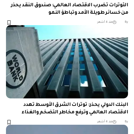
التوترات تضرب الاقتصاد العالمي: صندوق النقد يحذر
من خسائر طويلة الأمد وتباطؤ النمو
︎︎ ︎︎ ︎︎︎︎ ︎︎ ︎︎ ︎︎ ︎︎ ︎︎ ︎︎ ︎︎ ︎︎
By
منذ 4 أشهر
البنك الدولي يحذر: توترات الشرق الأوسط تهدد
الاقتصاد العالمي وترفع مخاطر التضخم والغذاء
︎︎ ︎︎ ︎︎︎︎ ︎︎ ︎︎ ︎︎ ︎︎ ︎︎ ︎︎ ︎︎ ︎︎
By
منذ 4 أشهر