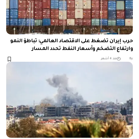
حرب إيران تضغط على الاقتصاد العالمي: تباطؤ النمو
وارتفاع التضخم وأسعار النفط تحدد المسار
︎︎ ︎︎ ︎︎︎︎ ︎︎ ︎︎ ︎︎ ︎︎ ︎︎ ︎︎ ︎︎ ︎︎
By
منذ 4 أشهر