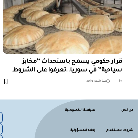
قرار حكومي يسمح باستحداث “مخابز
سياحية” في سوريا..تعرفوا على الشروط
︎︎ ︎︎ ︎︎︎︎ ︎︎ ︎︎ ︎︎ ︎︎ ︎︎ ︎︎ ︎︎ ︎︎
By
منذ شهر واحد
من نحن
سياسة الخصوصية
شروط الاستخدام
إخلاء المسؤولية