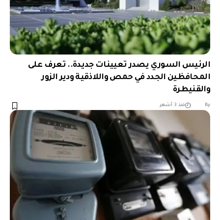
الرئيس السوري يصدر تعيينات جديدة.. تعرف على
المحافظين الجدد في حمص واللاذقية ودير الزور
والقنيطرة
︎︎ ︎︎ ︎︎︎︎ ︎︎ ︎︎ ︎︎ ︎︎ ︎︎ ︎︎ ︎︎ ︎︎
By
منذ 3 أشهر