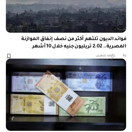
فوائد الديون تلتهم أكثر من نصف إنفاق الموازنة
المصرية.. 2.02 تريليون جنيه خلال 10 أشهر
︎︎ ︎︎ ︎︎︎︎ ︎︎ ︎︎ ︎︎ ︎︎ ︎︎ ︎︎ ︎︎ ︎︎
By
منذ شهرين