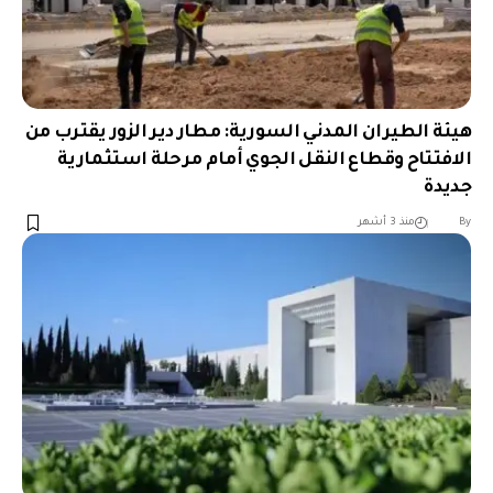
هيئة الطيران المدني السورية: مطار دير الزور يقترب من
الافتتاح وقطاع النقل الجوي أمام مرحلة استثمارية
جديدة
︎︎ ︎︎ ︎︎︎︎ ︎︎ ︎︎ ︎︎ ︎︎ ︎︎ ︎︎ ︎︎ ︎︎
By
منذ 3 أشهر