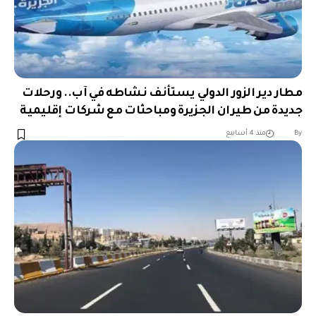
مطار دير الزور الدولي يستأنف نشاطه في آب.. ورحلات
جديدة من طيران الجزيرة ومباحثات مع شركات إقليمية
︎︎ ︎︎ ︎︎︎︎ ︎︎ ︎︎ ︎︎ ︎︎ ︎︎ ︎︎ ︎︎ ︎︎
By
منذ 4 أسابيع