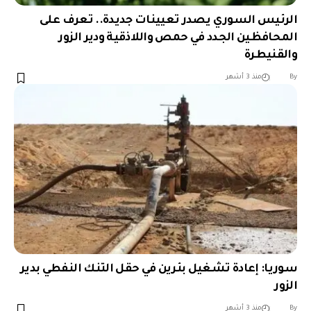
الرئيس السوري يصدر تعيينات جديدة.. تعرف على
المحافظين الجدد في حمص واللاذقية ودير الزور
والقنيطرة
︎︎ ︎︎ ︎︎︎︎ ︎︎ ︎︎ ︎︎ ︎︎ ︎︎ ︎︎ ︎︎ ︎︎
By
منذ 3 أشهر
سوريا: إعادة تشغيل بئرين في حقل التنك النفطي بدير
الزور
︎︎ ︎︎ ︎︎︎︎ ︎︎ ︎︎ ︎︎ ︎︎ ︎︎ ︎︎ ︎︎ ︎︎
By
منذ 3 أشهر