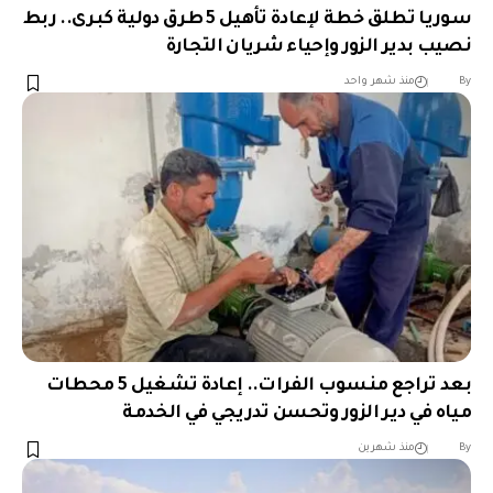
سوريا تطلق خطة لإعادة تأهيل 5 طرق دولية كبرى.. ربط
نصيب بدير الزور وإحياء شريان التجارة
︎︎ ︎︎ ︎︎︎︎ ︎︎ ︎︎ ︎︎ ︎︎ ︎︎ ︎︎ ︎︎ ︎︎
By
منذ شهر واحد
بعد تراجع منسوب الفرات.. إعادة تشغيل 5 محطات
مياه في دير الزور وتحسن تدريجي في الخدمة
︎︎ ︎︎ ︎︎︎︎ ︎︎ ︎︎ ︎︎ ︎︎ ︎︎ ︎︎ ︎︎ ︎︎
By
منذ شهرين