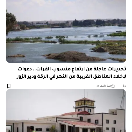
تحذيرات عاجلة من ارتفاع منسوب الفرات.. دعوات
لإخلاء المناطق القريبة من النهر في الرقة ودير الزور
︎︎ ︎︎ ︎︎︎︎ ︎︎ ︎︎ ︎︎ ︎︎ ︎︎ ︎︎ ︎︎ ︎︎
By
منذ شهرين