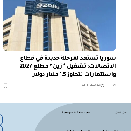
سوريا تستعد لمرحلة جديدة في قطاع
الاتصالات: تشغيل “زين” مطلع 2027
واستثمارات تتجاوز 1.5 مليار دولار
︎︎ ︎︎ ︎︎︎︎ ︎︎ ︎︎ ︎︎ ︎︎ ︎︎ ︎︎ ︎︎ ︎︎
By
منذ شهر واحد
من نحن
سياسة الخصوصية