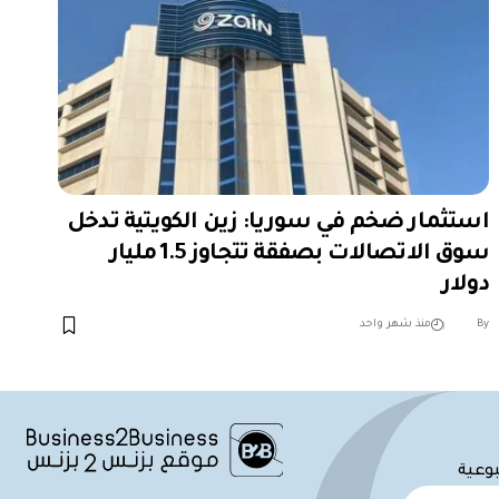
استثمار ضخم في سوريا: زين الكويتية تدخل
سوق الاتصالات بصفقة تتجاوز 1.5 مليار
دولار
︎︎ ︎︎ ︎︎︎︎ ︎︎ ︎︎ ︎︎ ︎︎ ︎︎ ︎︎ ︎︎ ︎︎
By
منذ شهر واحد
بوعية