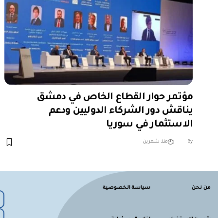
مؤتمر حوار القطاع الخاص في دمشق
يناقش دور الشركاء الدوليين ودعم
الاستثمار في سوريا
︎︎ ︎︎ ︎︎︎︎ ︎︎ ︎︎ ︎︎ ︎︎ ︎︎ ︎︎ ︎︎ ︎︎
By
منذ شهرين
من نحن
سياسة الخصوصية