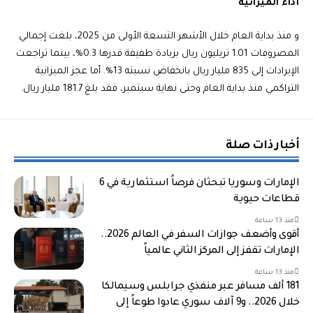
أداء الميزانية
و منذ بداية العام خلال الأشهر التسعة الأولى من 2025، بلغت إجمالي
المصروفات 1.01 تريليون ريال بزيادة طفيفة قدرها 0.3%، بينما تراجعت
الإيرادات إلى 835 مليار ريال بانخفاض نسبته 13%. أما عجز الميزانية
التراكمي منذ بداية العام وحتى نهاية سبتمبر، فقد بلغ 181.7 مليار ريال.
أخبار ذات صلة
الإمارات وسوريا تبحثان فرصاً استثمارية في 6
قطاعات حيوية
منذ 13 ساعة
أقوى وأضعف جوازات السفر في العالم 2026..
الإمارات تقفز إلى المركز الثاني عالمياً
منذ 13 ساعة
181 ألف مسافر عبر منفذي جرابلس وسيمالكا
خلال 2026.. و9 آلاف سوري عادوا طوعاً إلى