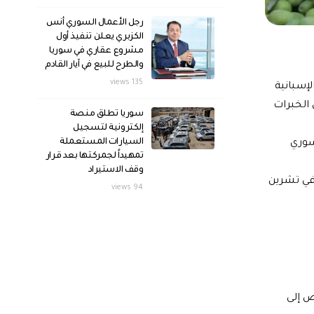
رجل الأعمال السوري أنس
الكزبري يعلن تنفيذ أول
مشروع عقاري في سوريا
والطرح للبيع في آيار القادم
135 views
لإسبانية
 الخبرات
سوريا تطلق منصة
إلكترونية لتسجيل
السيارات المستعملة
سوري
تمهيداً لجمركتها بعد قرار
وقف الاستيراد
 في تشرين
94 views
ص إلى