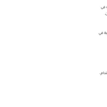
 في
.
انية في
دام،