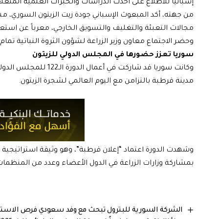
إسبانيا للاطلاع على أحدث الدراسات والخبرات العلمية المتعلقة
من جهته، أكد المبعوث الإسباني جودة زيت الزيتون السوري، مشي
مجالات التعبئة والتغليف والتسويق الخارجي، معرباً عن استعداد
وحضر الاجتماع معاون وزير الزراعة لشؤون الثروة النباتية تمام 
سوريا تعزز حضورها في المجلس الدولي للزيتون
وكانت سوريا قد شاركت ف
مدينة قرطبة بالتزامن مع اليوم العالمي لشجرة الزيتون.
وشهدت الدورة اعتماد “إعلان قرطبة”، وهو وثيقة استراتيجية
بمشاركة وزارات الزراعة في الدول الأعضاء وعدد من المنظما
الشركة السورية للبترول تبحث مع وفد سعودي فرص الاستثم