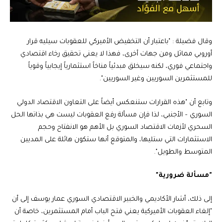
وقال فضيلة : "باعتبار أن التخفيض الأميركي للعقوبات سيليه قرار
أوروبي مماثل ومن جهات أخرى، فهذا لا يعني تحقيق رخاء اقتصادي
واجتماعي فوري، لكنه سيخلق مبدئياً مناخاً استثمارياً إيجابياً وقوياً
للمستثمرين السوريين وغير السوريين".
وتابع أن "هذه القرارات ستنعكس أيضاً على التعاون الاقتصاد الدولي
السوري – الأجنبي، لذا فإن مسألة رفع العقوبات ليست هي بذاتها الحل
السحري لأزمات الاقتصاد السوري بل الأهم هو الانفتاح وحجم
الاستثمارات التي ستليها، والمتوقع أنها ستكون هائلة على المديين
المتوسط والطويل".
"مسألة ضرورية"
إلى ذلك، أشار الأكاديمي والخبير الاقتصادي السوري عمار يوسف إلى أن
"إلغاء العقوبات الأميركية يعني فتح الباب أمام المستثمرين، خاصة أن