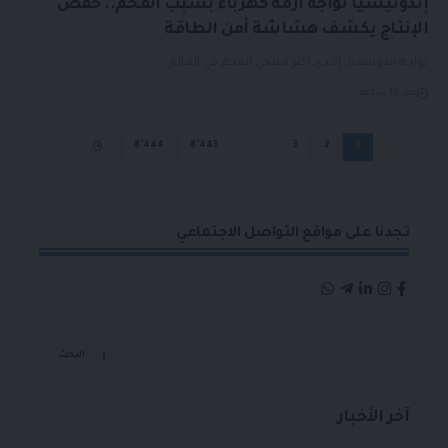
إندونيسيا تواجه أزمة كهرباء بسبب الفحم.. خفض
الإنتاج يكشف هشاشة أمن الطاقة
تواجه إندونيسيا، إحدى أكبر منتجي الفحم في العالم،…
منذ 16 ساعة
8٬444
8٬443
…
3
2
1
تجدنا على مواقع التواصل الاجتماعي
البحث
آخر الأخبار