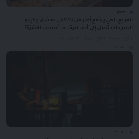
الفروج
الفروج الحي يرتفع أكثر من 10% في دمشق و كيلو
الشرحات تصل إلى ألف ليرة.. ما أسباب القفزة؟
ارتفع سعر كيلو الفروج الحي في دمشق بنسبة…
منذ 16 ساعة
إندونيسيا