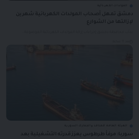
المولدات الكهربائية
دمشق تمهل أصحاب المولدات الكهربائية شهرين
لإزالتها من الشوارع
بدأت محافظة دمشق إجراءات إزالة المولدات الكهربائية الموضوعة…
منذ 11 ساعة
الهيئة العامة للمنافذ والجمارك السورية
سوربا: مرفأ طرطوس يعزز قدرته التشغيلية بعد