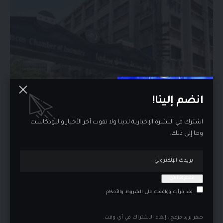
انضم إلينا!
العراق
اشترك في النشرة الإخبارية لدينا ولا تفوت آخر الأخبار والبودكاست
غرفة صناعة دمشق تبحث مع غرفة تجارة بغداد زيادة
وما إلى ذلك.
التبادل التجاري والاستثماري
بحثت غرفة صناعة دمشق وريفها مع غرفة تجارة…
منذ 15 ساعة
لقد قرأت ووافقت على الشروط والأحكام
صفر بريد مزعج ، إلغاء الاشتراك في أي وقت.