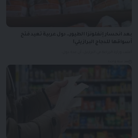
بعد انحسار إنفلونزا الطيور… دول عربية تعيد فتح
أسواقها للدجاج البرازيلي!
أعلنت وزارة الزراعة في البرازيل، أن عدة دول…
منذ سنة واحدة