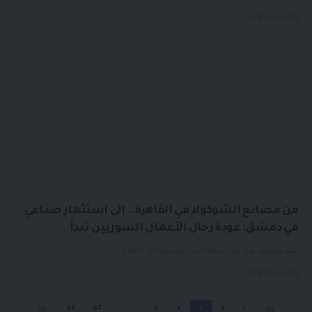
منذ سنة واحدة
من مصانع الشوكولا في القاهرة.. إلى استثمار صناعي
في دمشق: عودة رجال الأعمال السوريين تبدأ
بعد سنوات من بناء النجاحات الصناعية في الخارج،…
منذ سنة واحدة
68
67
…
5
4
3
2
1