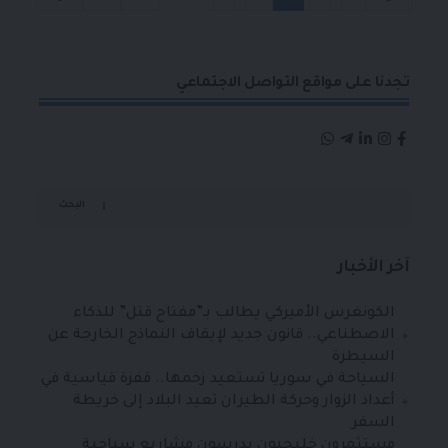
تجدنا على مواقع التواصل الاجتماعي
البحث
آخر الأخبار
الكونغرس الأميركي يطالب بـ”مفتاح قتل” للذكاء
الاصطناعي.. قانون جديد لإيقاف النماذج الخارجة عن
السيطرة
السياحة في سوريا تستعيد زخمها.. قفزة قياسية في
أعداد الزوار وحركة الطيران تعيد البلاد إلى خريطة
السفر
مستثمرون خليجيون يدرسون مشاريع سياحية