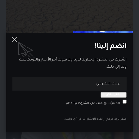
انضم إلينا!
جفاف غير مسبوق وموسم قمح هو الأسوأ .. 16 مليون
سوري مهددون بانعدام الأمن الغذائي
اشترك في النشرة الإخبارية لدينا ولا تفوت آخر الأخبار والبودكاست
كشفت منظمة الأغذية والزراعة التابعة للأمم المتحدة (فاو)…
وما إلى ذلك.
منذ سنة واحدة
لقد قرأت ووافقت على الشروط والأحكام
صفر بريد مزعج ، إلغاء الاشتراك في أي وقت.