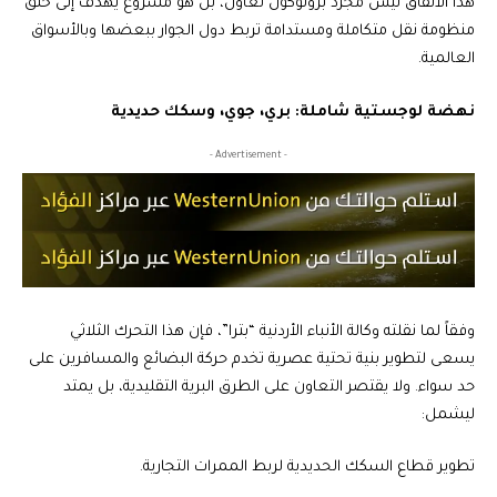
هذا الاتفاق ليس مجرد بروتوكول تعاون، بل هو مشروع يهدف إلى خلق
منظومة نقل متكاملة ومستدامة تربط دول الجوار ببعضها وبالأسواق
العالمية.
نهضة لوجستية شاملة: بري، جوي، وسكك حديدية
- Advertisement -
وفقاً لما نقلته وكالة الأنباء الأردنية “بترا”، فإن هذا التحرك الثلاثي
يسعى لتطوير بنية تحتية عصرية تخدم حركة البضائع والمسافرين على
حد سواء. ولا يقتصر التعاون على الطرق البرية التقليدية، بل يمتد
ليشمل:
تطوير قطاع السكك الحديدية لربط الممرات التجارية.