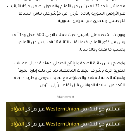
محملتين بنحو 32 ألف رأس من الأغنام والعجول، ضمن حركة الترانزيت
عبر الأراضي السورية باتجاه الأردن، في مؤشر على تنامي النشاط
اللوجستي والتجاري عبر المرافئ السورية.
وتوزعت الشحنة على باخرتين؛ حيث حملت الأولى 500 عجل و15 ألف
رأس من ذكور الأغنام، فيما نقلت الثانية 16 ألف رأس من الأغنام،
بحسب ما نقلته وكالة سانا.
وأوضح رئيس دائرة الصحة والإنتاج الحيواني مهند قدور أن عمليات
التفريغ جرت بإشراف الجهات المختصة، بما في ذلك إدارة المرفأ
والهيئة العامة للمنافذ والجمارك، مع تنفيذ فحوص بيطرية دقيقة
للتأكد من سلامة المواشي قبل نقلها براً إلى الأردن.
- Advertisement -