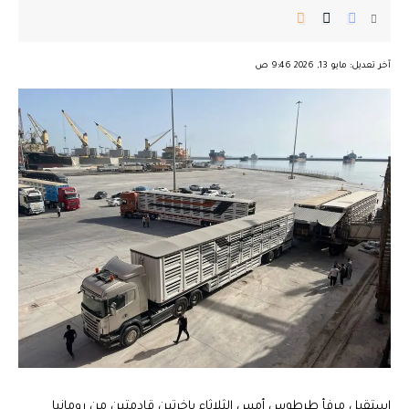
︎︎ ︎︎ ︎︎︎︎ ︎︎ ︎︎ ︎︎ ︎︎ ︎︎ ︎︎ ︎︎ ︎︎
آخر تعديل: مايو 13, 2026 9:46 ص
استقبل مرفأ طرطوس أمس الثلاثاء باخرتين قادمتين من رومانيا