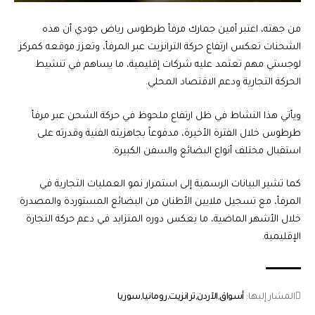
من جهته، اعتبر أمين جمارك مرفأ طرطوس رياض جودي أن هذه
الشحنات تعكس ارتفاع حركة الترانزيت عبر المرفأ، وتعزز موقعه كمركز
لوجستي مهم تعتمد عليه شركات إقليمية، ما يساهم في تنشيط
الحركة التجارية ودعم الاقتصاد المحلي.
ويأتي هذا النشاط في ظل ارتفاع ملحوظ في حركة الشحن عبر مرفأ
طرطوس خلال الفترة الأخيرة، مدفوعاً بجاهزيته الفنية وقدرته على
استقبال مختلف أنواع البضائع والسفن الكبيرة.
كما تشير البيانات الرسمية إلى استمرار نمو العمليات التجارية في
المرفأ، مع تسجيل ملايين الأطنان من البضائع المستوردة والمصدرة
خلال الأشهر الماضية، ما يعكس دوره المتزايد في دعم حركة التجارة
الإقليمية.
المشار إليها:
أسواق
الآردن
ترانزيت
رومانيا
سوريا