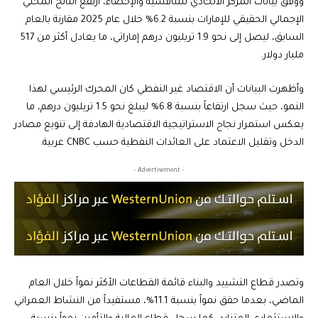
ووفق بيانات المركز الاتحادي للتنافسية والإحصاء، ارتفع الناتج المحلي
الإجمالي الحقيقي للإمارات بنسبة 6.2% خلال عام 2025 مقارنة بالعام
السابق، ليصل إلى نحو 1.9 تريليون درهم إماراتي، ما يعادل أكثر من 517
مليار دولار.
وأظهرت البيانات أن الاقتصاد غير النفطي كان المحرك الرئيسي لهذا
النمو، حيث سجل ارتفاعاً بنسبة 6.8% ليبلغ نحو 1.5 تريليون درهم، ما
يعكس استمرار نجاح الاستراتيجية الاقتصادية الهادفة إلى تنويع مصادر
الدخل وتقليل الاعتماد على العائدات النفطية حسب CNBC عربية.
- Advertisement -
وتصدر قطاع التشييد والبناء قائمة القطاعات الأكثر نمواً خلال العام
الماضي، بعدما حقق نمواً بنسبة 11.1%، مستفيداً من النشاط العمراني